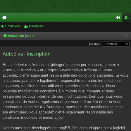
or
Connexion
Inscription
on
ns
u
ne
cri
Accueil du forum
Langue :
m
xi
pti
Autodiva - Inscription
s
on
on
En accédant à « Autodiva » (désigné ci-après par « nous », « notre »,
« nos », « Autodiva » et « https://www.autodiva.fr/forum »), vous
acceptez d’être légalement responsable des conditions suivantes. Si vous
n’acceptez pas d’être légalement responsable de toutes les conditions
suivantes, veuillez ne pas utiliser et accéder à « Autodiva ». Nous
pouvons modifier ces conditions à n’importe quel moment et nous
essaierons de vous informer de ces modifications, bien que nous vous
conseillons de vérifier régulièrement par vous-même. En effet, si vous
continuez à participer à « Autodiva » après que des modifications aient
été effectuées, vous acceptez d’être légalement responsable des
conditions modifiées et mises à jour.
Nos forums sont développés par phpBB (désignés ci-après par « logiciel