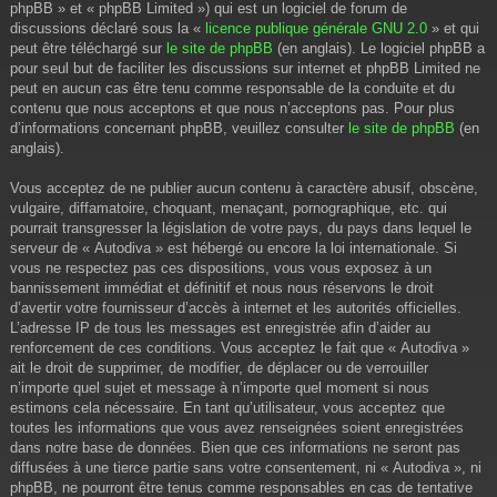
phpBB » et « phpBB Limited ») qui est un logiciel de forum de
discussions déclaré sous la «
licence publique générale GNU 2.0
» et qui
peut être téléchargé sur
le site de phpBB
(en anglais). Le logiciel phpBB a
pour seul but de faciliter les discussions sur internet et phpBB Limited ne
peut en aucun cas être tenu comme responsable de la conduite et du
contenu que nous acceptons et que nous n’acceptons pas. Pour plus
d’informations concernant phpBB, veuillez consulter
le site de phpBB
(en
anglais).
Vous acceptez de ne publier aucun contenu à caractère abusif, obscène,
vulgaire, diffamatoire, choquant, menaçant, pornographique, etc. qui
pourrait transgresser la législation de votre pays, du pays dans lequel le
serveur de « Autodiva » est hébergé ou encore la loi internationale. Si
vous ne respectez pas ces dispositions, vous vous exposez à un
bannissement immédiat et définitif et nous nous réservons le droit
d’avertir votre fournisseur d’accès à internet et les autorités officielles.
L’adresse IP de tous les messages est enregistrée afin d’aider au
renforcement de ces conditions. Vous acceptez le fait que « Autodiva »
ait le droit de supprimer, de modifier, de déplacer ou de verrouiller
n’importe quel sujet et message à n’importe quel moment si nous
estimons cela nécessaire. En tant qu’utilisateur, vous acceptez que
toutes les informations que vous avez renseignées soient enregistrées
dans notre base de données. Bien que ces informations ne seront pas
diffusées à une tierce partie sans votre consentement, ni « Autodiva », ni
phpBB, ne pourront être tenus comme responsables en cas de tentative