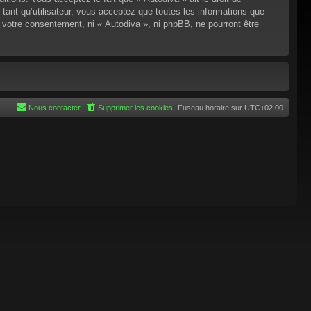
tant qu’utilisateur, vous acceptez que toutes les informations que
 votre consentement, ni « Autodiva », ni phpBB, ne pourront être
Nous contacter
Supprimer les cookies
Fuseau horaire sur
UTC+02:00