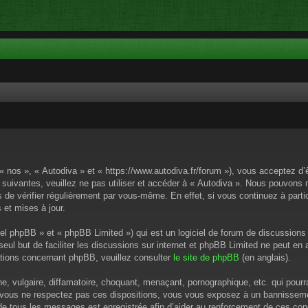
 « nos », « Autodiva » et « https://www.autodiva.fr/forum »), vous acceptez d
 suivantes, veuillez ne pas utiliser et accéder à « Autodiva ». Nous pouvons
de vérifier régulièrement par vous-même. En effet, si vous continuez à parti
 et mises à jour.
el phpBB » et « phpBB Limited ») qui est un logiciel de forum de discussions
 seul but de faciliter les discussions sur internet et phpBB Limited ne peut 
tions concernant phpBB, veuillez consulter
le site de phpBB
(en anglais).
 vulgaire, diffamatoire, choquant, menaçant, pornographique, etc. qui pourrai
i vous ne respectez pas ces dispositions, vous vous exposez à un bannissement
P de tous les messages est enregistrée afin d’aider au renforcement de ces cond