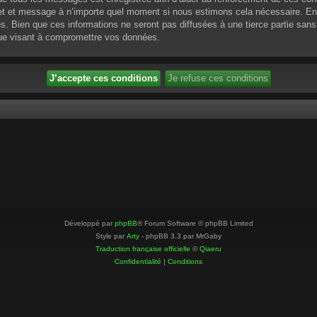
ujet et message à n’importe quel moment si nous estimons cela nécessaire. En 
 Bien que ces informations ne seront pas diffusées à une tierce partie sans
que visant à compromettre vos données.
Développé par
phpBB
® Forum Software © phpBB Limited
Style par
Arty
- phpBB 3.3 par MrGaby
Traduction française officielle
©
Qiaeru
Confidentialité
|
Conditions