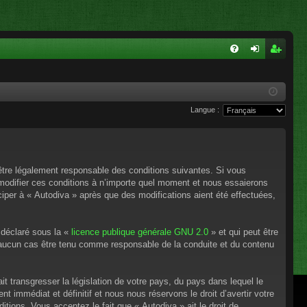
FA
on
ns
Q
ne
cri
Langue :
xi
pti
on
on
’être légalement responsable des conditions suivantes. Si vous
 modifier ces conditions à n’importe quel moment et nous essaierons
ciper à « Autodiva » après que des modifications aient été effectuées,
 déclaré sous la «
licence publique générale GNU 2.0
» et qui peut être
en aucun cas être tenu comme responsable de la conduite et du contenu
t transgresser la législation de votre pays, du pays dans lequel le
 immédiat et définitif et nous nous réservons le droit d’avertir votre
itions. Vous acceptez le fait que « Autodiva » ait le droit de