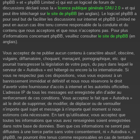
phpBB » et « phpBB Limited ») qui est un logiciel de forum de
discussions déclaré sous la «
licence publique générale GNU 2.0
» et qui
peut être téléchargé sur
le site de phpBB
(en anglais). Le logiciel phpBB a
pour seul but de faciliter les discussions sur internet et phpBB Limited ne
peut en aucun cas être tenu comme responsable de la conduite et du
contenu que nous acceptons et que nous n’acceptons pas. Pour plus
d’informations concernant phpBB, veuillez consulter
le site de phpBB
(en
anglais).
Vous acceptez de ne publier aucun contenu à caractère abusif, obscène,
vulgaire, diffamatoire, choquant, menaçant, pornographique, etc. qui
pourrait transgresser la législation de votre pays, du pays dans lequel le
serveur de « Autodiva » est hébergé ou encore la loi internationale. Si
vous ne respectez pas ces dispositions, vous vous exposez à un
bannissement immédiat et définitif et nous nous réservons le droit
d’avertir votre fournisseur d’accès à internet et les autorités officielles.
L’adresse IP de tous les messages est enregistrée afin d’aider au
renforcement de ces conditions. Vous acceptez le fait que « Autodiva »
ait le droit de supprimer, de modifier, de déplacer ou de verrouiller
n’importe quel sujet et message à n’importe quel moment si nous
estimons cela nécessaire. En tant qu’utilisateur, vous acceptez que
toutes les informations que vous avez renseignées soient enregistrées
dans notre base de données. Bien que ces informations ne seront pas
diffusées à une tierce partie sans votre consentement, ni « Autodiva », ni
phpBB, ne pourront être tenus comme responsables en cas de tentative