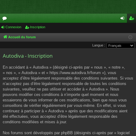
or
Connexion
Inscription
on
ns
u
ne
cri
Accueil du forum
Langue :
m
xi
pti
Autodiva - Inscription
s
on
on
En accédant à « Autodiva » (désigné ci-après par « nous », « notre »,
« nos », « Autodiva » et « https://www.autodiva.fr/forum »), vous
acceptez d’être légalement responsable des conditions suivantes. Si vous
n’acceptez pas d’être légalement responsable de toutes les conditions
suivantes, veuillez ne pas utiliser et accéder à « Autodiva ». Nous
pouvons modifier ces conditions à n’importe quel moment et nous
essaierons de vous informer de ces modifications, bien que nous vous
conseillons de vérifier régulièrement par vous-même. En effet, si vous
continuez à participer à « Autodiva » après que des modifications aient
été effectuées, vous acceptez d’être légalement responsable des
conditions modifiées et mises à jour.
Nos forums sont développés par phpBB (désignés ci-après par « logiciel