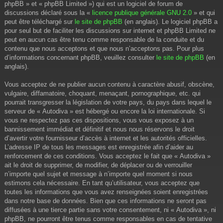
phpBB » et « phpBB Limited ») qui est un logiciel de forum de
discussions déclaré sous la «
licence publique générale GNU 2.0
» et qui
peut être téléchargé sur
le site de phpBB
(en anglais). Le logiciel phpBB a
pour seul but de faciliter les discussions sur internet et phpBB Limited ne
peut en aucun cas être tenu comme responsable de la conduite et du
contenu que nous acceptons et que nous n’acceptons pas. Pour plus
d’informations concernant phpBB, veuillez consulter
le site de phpBB
(en
anglais).
Vous acceptez de ne publier aucun contenu à caractère abusif, obscène,
vulgaire, diffamatoire, choquant, menaçant, pornographique, etc. qui
pourrait transgresser la législation de votre pays, du pays dans lequel le
serveur de « Autodiva » est hébergé ou encore la loi internationale. Si
vous ne respectez pas ces dispositions, vous vous exposez à un
bannissement immédiat et définitif et nous nous réservons le droit
d’avertir votre fournisseur d’accès à internet et les autorités officielles.
L’adresse IP de tous les messages est enregistrée afin d’aider au
renforcement de ces conditions. Vous acceptez le fait que « Autodiva »
ait le droit de supprimer, de modifier, de déplacer ou de verrouiller
n’importe quel sujet et message à n’importe quel moment si nous
estimons cela nécessaire. En tant qu’utilisateur, vous acceptez que
toutes les informations que vous avez renseignées soient enregistrées
dans notre base de données. Bien que ces informations ne seront pas
diffusées à une tierce partie sans votre consentement, ni « Autodiva », ni
phpBB, ne pourront être tenus comme responsables en cas de tentative