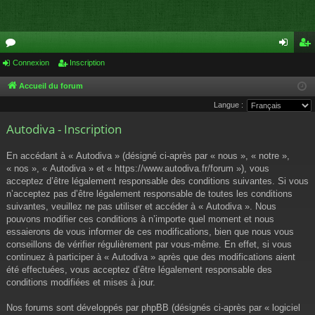
or
Connexion
Inscription
on
ns
u
ne
cri
Accueil du forum
Langue :
m
xi
pti
Autodiva - Inscription
s
on
on
En accédant à « Autodiva » (désigné ci-après par « nous », « notre »,
« nos », « Autodiva » et « https://www.autodiva.fr/forum »), vous
acceptez d’être légalement responsable des conditions suivantes. Si vous
n’acceptez pas d’être légalement responsable de toutes les conditions
suivantes, veuillez ne pas utiliser et accéder à « Autodiva ». Nous
pouvons modifier ces conditions à n’importe quel moment et nous
essaierons de vous informer de ces modifications, bien que nous vous
conseillons de vérifier régulièrement par vous-même. En effet, si vous
continuez à participer à « Autodiva » après que des modifications aient
été effectuées, vous acceptez d’être légalement responsable des
conditions modifiées et mises à jour.
Nos forums sont développés par phpBB (désignés ci-après par « logiciel