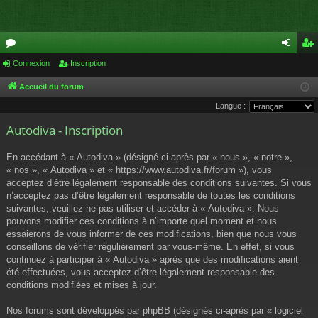
or
Connexion
Inscription
on
ns
u
ne
cri
Accueil du forum
Langue :
m
xi
pti
Autodiva - Inscription
s
on
on
En accédant à « Autodiva » (désigné ci-après par « nous », « notre »,
« nos », « Autodiva » et « https://www.autodiva.fr/forum »), vous
acceptez d’être légalement responsable des conditions suivantes. Si vous
n’acceptez pas d’être légalement responsable de toutes les conditions
suivantes, veuillez ne pas utiliser et accéder à « Autodiva ». Nous
pouvons modifier ces conditions à n’importe quel moment et nous
essaierons de vous informer de ces modifications, bien que nous vous
conseillons de vérifier régulièrement par vous-même. En effet, si vous
continuez à participer à « Autodiva » après que des modifications aient
été effectuées, vous acceptez d’être légalement responsable des
conditions modifiées et mises à jour.
Nos forums sont développés par phpBB (désignés ci-après par « logiciel