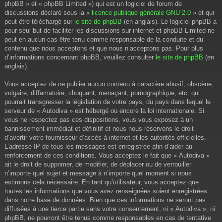
phpBB » et « phpBB Limited ») qui est un logiciel de forum de
discussions déclaré sous la «
licence publique générale GNU 2.0
» et qui
peut être téléchargé sur
le site de phpBB
(en anglais). Le logiciel phpBB a
pour seul but de faciliter les discussions sur internet et phpBB Limited ne
peut en aucun cas être tenu comme responsable de la conduite et du
contenu que nous acceptons et que nous n’acceptons pas. Pour plus
d’informations concernant phpBB, veuillez consulter
le site de phpBB
(en
anglais).
Vous acceptez de ne publier aucun contenu à caractère abusif, obscène,
vulgaire, diffamatoire, choquant, menaçant, pornographique, etc. qui
pourrait transgresser la législation de votre pays, du pays dans lequel le
serveur de « Autodiva » est hébergé ou encore la loi internationale. Si
vous ne respectez pas ces dispositions, vous vous exposez à un
bannissement immédiat et définitif et nous nous réservons le droit
d’avertir votre fournisseur d’accès à internet et les autorités officielles.
L’adresse IP de tous les messages est enregistrée afin d’aider au
renforcement de ces conditions. Vous acceptez le fait que « Autodiva »
ait le droit de supprimer, de modifier, de déplacer ou de verrouiller
n’importe quel sujet et message à n’importe quel moment si nous
estimons cela nécessaire. En tant qu’utilisateur, vous acceptez que
toutes les informations que vous avez renseignées soient enregistrées
dans notre base de données. Bien que ces informations ne seront pas
diffusées à une tierce partie sans votre consentement, ni « Autodiva », ni
phpBB, ne pourront être tenus comme responsables en cas de tentative