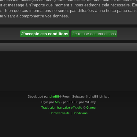
ujet et message à n’importe quel moment si nous estimons cela nécessaire. En 
 Bien que ces informations ne seront pas diffusées à une tierce partie sans
que visant à compromettre vos données.
Développé par
phpBB
® Forum Software © phpBB Limited
Style par
Arty
- phpBB 3.3 par MrGaby
Traduction française officielle
©
Qiaeru
Confidentialité
|
Conditions