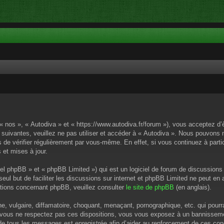
 « nos », « Autodiva » et « https://www.autodiva.fr/forum »), vous acceptez d
 suivantes, veuillez ne pas utiliser et accéder à « Autodiva ». Nous pouvons
de vérifier régulièrement par vous-même. En effet, si vous continuez à parti
 et mises à jour.
el phpBB » et « phpBB Limited ») qui est un logiciel de forum de discussions
 seul but de faciliter les discussions sur internet et phpBB Limited ne peut 
tions concernant phpBB, veuillez consulter
le site de phpBB
(en anglais).
 vulgaire, diffamatoire, choquant, menaçant, pornographique, etc. qui pourrai
i vous ne respectez pas ces dispositions, vous vous exposez à un bannissement
P de tous les messages est enregistrée afin d’aider au renforcement de ces cond