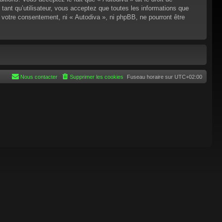
tant qu’utilisateur, vous acceptez que toutes les informations que
 votre consentement, ni « Autodiva », ni phpBB, ne pourront être
Nous contacter
Supprimer les cookies
Fuseau horaire sur
UTC+02:00