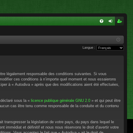
FA
on
ns
Q
ne
cri
Langue :
xi
pti
on
on
’être légalement responsable des conditions suivantes. Si vous
 modifier ces conditions à n’importe quel moment et nous essaierons
ciper à « Autodiva » après que des modifications aient été effectuées,
 déclaré sous la «
licence publique générale GNU 2.0
» et qui peut être
en aucun cas être tenu comme responsable de la conduite et du contenu
t transgresser la législation de votre pays, du pays dans lequel le
 immédiat et définitif et nous nous réservons le droit d’avertir votre
itions. Vous acceptez le fait que « Autodiva » ait le droit de