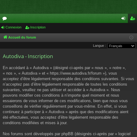
or
Connexion
Inscription
on
ns
u
ne
cri
Accueil du forum
Langue :
m
xi
pti
Autodiva - Inscription
s
on
on
En accédant à « Autodiva » (désigné ci-après par « nous », « notre »,
« nos », « Autodiva » et « https://www.autodiva.fr/forum »), vous
acceptez d’être légalement responsable des conditions suivantes. Si vous
n’acceptez pas d’être légalement responsable de toutes les conditions
suivantes, veuillez ne pas utiliser et accéder à « Autodiva ». Nous
pouvons modifier ces conditions à n’importe quel moment et nous
essaierons de vous informer de ces modifications, bien que nous vous
conseillons de vérifier régulièrement par vous-même. En effet, si vous
continuez à participer à « Autodiva » après que des modifications aient
été effectuées, vous acceptez d’être légalement responsable des
conditions modifiées et mises à jour.
Nos forums sont développés par phpBB (désignés ci-après par « logiciel