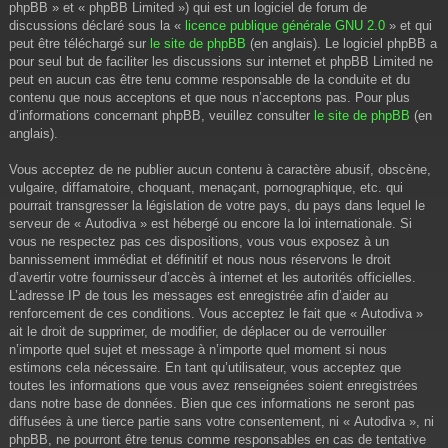
phpBB » et « phpBB Limited ») qui est un logiciel de forum de
discussions déclaré sous la «
licence publique générale GNU 2.0
» et qui
peut être téléchargé sur
le site de phpBB
(en anglais). Le logiciel phpBB a
pour seul but de faciliter les discussions sur internet et phpBB Limited ne
peut en aucun cas être tenu comme responsable de la conduite et du
contenu que nous acceptons et que nous n’acceptons pas. Pour plus
d’informations concernant phpBB, veuillez consulter
le site de phpBB
(en
anglais).
Vous acceptez de ne publier aucun contenu à caractère abusif, obscène,
vulgaire, diffamatoire, choquant, menaçant, pornographique, etc. qui
pourrait transgresser la législation de votre pays, du pays dans lequel le
serveur de « Autodiva » est hébergé ou encore la loi internationale. Si
vous ne respectez pas ces dispositions, vous vous exposez à un
bannissement immédiat et définitif et nous nous réservons le droit
d’avertir votre fournisseur d’accès à internet et les autorités officielles.
L’adresse IP de tous les messages est enregistrée afin d’aider au
renforcement de ces conditions. Vous acceptez le fait que « Autodiva »
ait le droit de supprimer, de modifier, de déplacer ou de verrouiller
n’importe quel sujet et message à n’importe quel moment si nous
estimons cela nécessaire. En tant qu’utilisateur, vous acceptez que
toutes les informations que vous avez renseignées soient enregistrées
dans notre base de données. Bien que ces informations ne seront pas
diffusées à une tierce partie sans votre consentement, ni « Autodiva », ni
phpBB, ne pourront être tenus comme responsables en cas de tentative