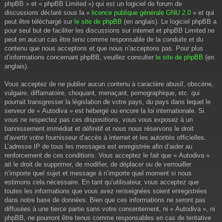
phpBB » et « phpBB Limited ») qui est un logiciel de forum de
discussions déclaré sous la «
licence publique générale GNU 2.0
» et qui
peut être téléchargé sur
le site de phpBB
(en anglais). Le logiciel phpBB a
pour seul but de faciliter les discussions sur internet et phpBB Limited ne
peut en aucun cas être tenu comme responsable de la conduite et du
contenu que nous acceptons et que nous n’acceptons pas. Pour plus
d’informations concernant phpBB, veuillez consulter
le site de phpBB
(en
anglais).
Vous acceptez de ne publier aucun contenu à caractère abusif, obscène,
vulgaire, diffamatoire, choquant, menaçant, pornographique, etc. qui
pourrait transgresser la législation de votre pays, du pays dans lequel le
serveur de « Autodiva » est hébergé ou encore la loi internationale. Si
vous ne respectez pas ces dispositions, vous vous exposez à un
bannissement immédiat et définitif et nous nous réservons le droit
d’avertir votre fournisseur d’accès à internet et les autorités officielles.
L’adresse IP de tous les messages est enregistrée afin d’aider au
renforcement de ces conditions. Vous acceptez le fait que « Autodiva »
ait le droit de supprimer, de modifier, de déplacer ou de verrouiller
n’importe quel sujet et message à n’importe quel moment si nous
estimons cela nécessaire. En tant qu’utilisateur, vous acceptez que
toutes les informations que vous avez renseignées soient enregistrées
dans notre base de données. Bien que ces informations ne seront pas
diffusées à une tierce partie sans votre consentement, ni « Autodiva », ni
phpBB, ne pourront être tenus comme responsables en cas de tentative