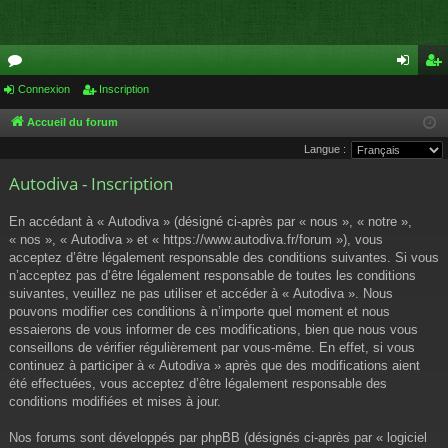
or
Connexion
Inscription
on
ns
u
ne
cri
Accueil du forum
Langue :
m
xi
pti
Autodiva - Inscription
s
on
on
En accédant à « Autodiva » (désigné ci-après par « nous », « notre »,
« nos », « Autodiva » et « https://www.autodiva.fr/forum »), vous
acceptez d’être légalement responsable des conditions suivantes. Si vous
n’acceptez pas d’être légalement responsable de toutes les conditions
suivantes, veuillez ne pas utiliser et accéder à « Autodiva ». Nous
pouvons modifier ces conditions à n’importe quel moment et nous
essaierons de vous informer de ces modifications, bien que nous vous
conseillons de vérifier régulièrement par vous-même. En effet, si vous
continuez à participer à « Autodiva » après que des modifications aient
été effectuées, vous acceptez d’être légalement responsable des
conditions modifiées et mises à jour.
Nos forums sont développés par phpBB (désignés ci-après par « logiciel