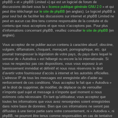
phpBB » et « phpBB Limited ») qui est un logiciel de forum de
discussions déclaré sous la «
licence publique générale GNU 2.0
» et qui
peut être téléchargé sur
le site de phpBB
(en anglais). Le logiciel phpBB a
pour seul but de faciliter les discussions sur internet et phpBB Limited ne
peut en aucun cas être tenu comme responsable de la conduite et du
contenu que nous acceptons et que nous n’acceptons pas. Pour plus
d’informations concernant phpBB, veuillez consulter
le site de phpBB
(en
anglais).
Vous acceptez de ne publier aucun contenu à caractère abusif, obscène,
vulgaire, diffamatoire, choquant, menaçant, pornographique, etc. qui
pourrait transgresser la législation de votre pays, du pays dans lequel le
serveur de « Autodiva » est hébergé ou encore la loi internationale. Si
vous ne respectez pas ces dispositions, vous vous exposez à un
bannissement immédiat et définitif et nous nous réservons le droit
d’avertir votre fournisseur d’accès à internet et les autorités officielles.
L’adresse IP de tous les messages est enregistrée afin d’aider au
renforcement de ces conditions. Vous acceptez le fait que « Autodiva »
ait le droit de supprimer, de modifier, de déplacer ou de verrouiller
n’importe quel sujet et message à n’importe quel moment si nous
estimons cela nécessaire. En tant qu’utilisateur, vous acceptez que
toutes les informations que vous avez renseignées soient enregistrées
dans notre base de données. Bien que ces informations ne seront pas
diffusées à une tierce partie sans votre consentement, ni « Autodiva », ni
phpBB, ne pourront être tenus comme responsables en cas de tentative