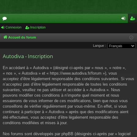
or
Connexion
Inscription
on
ns
u
ne
cri
Accueil du forum
Langue :
m
xi
pti
Autodiva - Inscription
s
on
on
En accédant à « Autodiva » (désigné ci-après par « nous », « notre »,
« nos », « Autodiva » et « https://www.autodiva.fr/forum »), vous
acceptez d’être légalement responsable des conditions suivantes. Si vous
n’acceptez pas d’être légalement responsable de toutes les conditions
suivantes, veuillez ne pas utiliser et accéder à « Autodiva ». Nous
pouvons modifier ces conditions à n’importe quel moment et nous
essaierons de vous informer de ces modifications, bien que nous vous
conseillons de vérifier régulièrement par vous-même. En effet, si vous
continuez à participer à « Autodiva » après que des modifications aient
été effectuées, vous acceptez d’être légalement responsable des
conditions modifiées et mises à jour.
Nos forums sont développés par phpBB (désignés ci-après par « logiciel