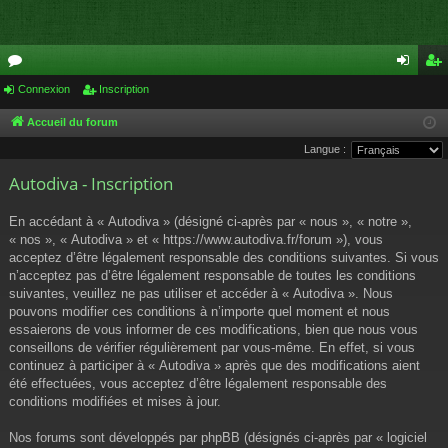
or
Connexion
Inscription
on
ns
u
ne
cri
Accueil du forum
Langue :
m
xi
pti
Autodiva - Inscription
s
on
on
En accédant à « Autodiva » (désigné ci-après par « nous », « notre »,
« nos », « Autodiva » et « https://www.autodiva.fr/forum »), vous
acceptez d’être légalement responsable des conditions suivantes. Si vous
n’acceptez pas d’être légalement responsable de toutes les conditions
suivantes, veuillez ne pas utiliser et accéder à « Autodiva ». Nous
pouvons modifier ces conditions à n’importe quel moment et nous
essaierons de vous informer de ces modifications, bien que nous vous
conseillons de vérifier régulièrement par vous-même. En effet, si vous
continuez à participer à « Autodiva » après que des modifications aient
été effectuées, vous acceptez d’être légalement responsable des
conditions modifiées et mises à jour.
Nos forums sont développés par phpBB (désignés ci-après par « logiciel