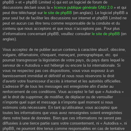
phpBB » et « phpBB Limited ») qui est un logiciel de forum de
discussions déclaré sous la «
licence publique générale GNU 2.0
» et qui
peut être téléchargé sur
le site de phpBB
(en anglais). Le logiciel phpBB a
pour seul but de faciliter les discussions sur internet et phpBB Limited ne
peut en aucun cas être tenu comme responsable de la conduite et du
contenu que nous acceptons et que nous n’acceptons pas. Pour plus
d’informations concernant phpBB, veuillez consulter
le site de phpBB
(en
anglais).
Vous acceptez de ne publier aucun contenu à caractère abusif, obscène,
vulgaire, diffamatoire, choquant, menaçant, pornographique, etc. qui
pourrait transgresser la législation de votre pays, du pays dans lequel le
serveur de « Autodiva » est hébergé ou encore la loi internationale. Si
vous ne respectez pas ces dispositions, vous vous exposez à un
bannissement immédiat et définitif et nous nous réservons le droit
d’avertir votre fournisseur d’accès à internet et les autorités officielles.
L’adresse IP de tous les messages est enregistrée afin d’aider au
renforcement de ces conditions. Vous acceptez le fait que « Autodiva »
ait le droit de supprimer, de modifier, de déplacer ou de verrouiller
n’importe quel sujet et message à n’importe quel moment si nous
estimons cela nécessaire. En tant qu’utilisateur, vous acceptez que
toutes les informations que vous avez renseignées soient enregistrées
dans notre base de données. Bien que ces informations ne seront pas
diffusées à une tierce partie sans votre consentement, ni « Autodiva », ni
phpBB, ne pourront être tenus comme responsables en cas de tentative