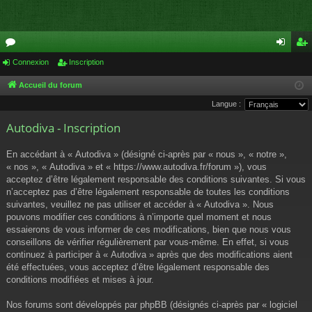
or
Connexion
Inscription
on
ns
u
ne
cri
Accueil du forum
Langue :
m
xi
pti
Autodiva - Inscription
s
on
on
En accédant à « Autodiva » (désigné ci-après par « nous », « notre »,
« nos », « Autodiva » et « https://www.autodiva.fr/forum »), vous
acceptez d’être légalement responsable des conditions suivantes. Si vous
n’acceptez pas d’être légalement responsable de toutes les conditions
suivantes, veuillez ne pas utiliser et accéder à « Autodiva ». Nous
pouvons modifier ces conditions à n’importe quel moment et nous
essaierons de vous informer de ces modifications, bien que nous vous
conseillons de vérifier régulièrement par vous-même. En effet, si vous
continuez à participer à « Autodiva » après que des modifications aient
été effectuées, vous acceptez d’être légalement responsable des
conditions modifiées et mises à jour.
Nos forums sont développés par phpBB (désignés ci-après par « logiciel