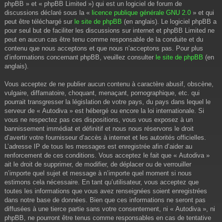
phpBB » et « phpBB Limited ») qui est un logiciel de forum de
discussions déclaré sous la «
licence publique générale GNU 2.0
» et qui
peut être téléchargé sur
le site de phpBB
(en anglais). Le logiciel phpBB a
pour seul but de faciliter les discussions sur internet et phpBB Limited ne
peut en aucun cas être tenu comme responsable de la conduite et du
contenu que nous acceptons et que nous n’acceptons pas. Pour plus
d’informations concernant phpBB, veuillez consulter
le site de phpBB
(en
anglais).
Vous acceptez de ne publier aucun contenu à caractère abusif, obscène,
vulgaire, diffamatoire, choquant, menaçant, pornographique, etc. qui
pourrait transgresser la législation de votre pays, du pays dans lequel le
serveur de « Autodiva » est hébergé ou encore la loi internationale. Si
vous ne respectez pas ces dispositions, vous vous exposez à un
bannissement immédiat et définitif et nous nous réservons le droit
d’avertir votre fournisseur d’accès à internet et les autorités officielles.
L’adresse IP de tous les messages est enregistrée afin d’aider au
renforcement de ces conditions. Vous acceptez le fait que « Autodiva »
ait le droit de supprimer, de modifier, de déplacer ou de verrouiller
n’importe quel sujet et message à n’importe quel moment si nous
estimons cela nécessaire. En tant qu’utilisateur, vous acceptez que
toutes les informations que vous avez renseignées soient enregistrées
dans notre base de données. Bien que ces informations ne seront pas
diffusées à une tierce partie sans votre consentement, ni « Autodiva », ni
phpBB, ne pourront être tenus comme responsables en cas de tentative