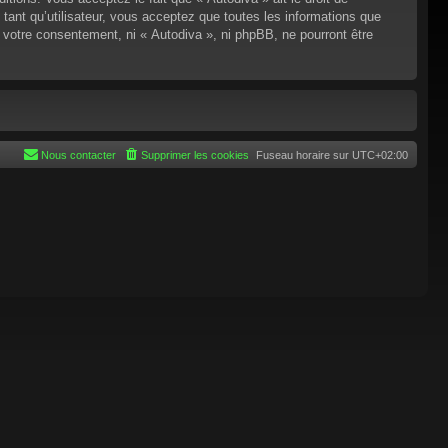
tant qu’utilisateur, vous acceptez que toutes les informations que
 votre consentement, ni « Autodiva », ni phpBB, ne pourront être
Nous contacter
Supprimer les cookies
Fuseau horaire sur
UTC+02:00