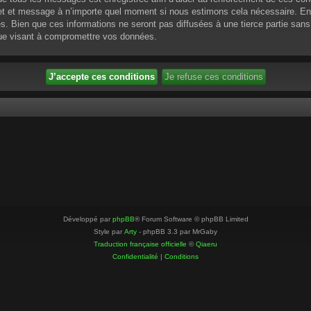
ujet et message à n’importe quel moment si nous estimons cela nécessaire. En 
 Bien que ces informations ne seront pas diffusées à une tierce partie sans
que visant à compromettre vos données.
Développé par
phpBB
® Forum Software © phpBB Limited
Style par
Arty
- phpBB 3.3 par MrGaby
Traduction française officielle
©
Qiaeru
Confidentialité
|
Conditions