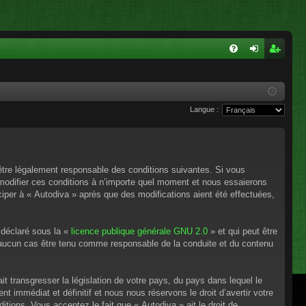
FA
on
ns
Q
ne
cri
Langue :
xi
pti
on
on
’être légalement responsable des conditions suivantes. Si vous
 modifier ces conditions à n’importe quel moment et nous essaierons
ciper à « Autodiva » après que des modifications aient été effectuées,
 déclaré sous la «
licence publique générale GNU 2.0
» et qui peut être
en aucun cas être tenu comme responsable de la conduite et du contenu
t transgresser la législation de votre pays, du pays dans lequel le
 immédiat et définitif et nous nous réservons le droit d’avertir votre
itions. Vous acceptez le fait que « Autodiva » ait le droit de