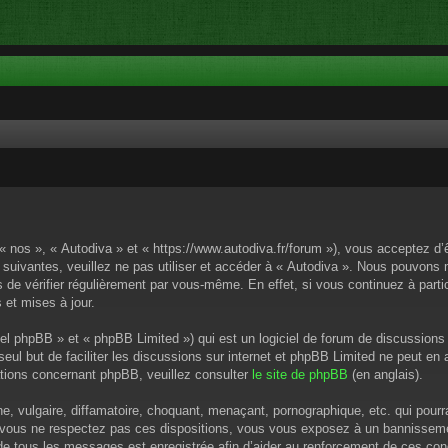
 « nos », « Autodiva » et « https://www.autodiva.fr/forum »), vous acceptez d
 suivantes, veuillez ne pas utiliser et accéder à « Autodiva ». Nous pouvons
de vérifier régulièrement par vous-même. En effet, si vous continuez à parti
 et mises à jour.
el phpBB » et « phpBB Limited ») qui est un logiciel de forum de discussions
 seul but de faciliter les discussions sur internet et phpBB Limited ne peut 
tions concernant phpBB, veuillez consulter
le site de phpBB
(en anglais).
 vulgaire, diffamatoire, choquant, menaçant, pornographique, etc. qui pourrai
i vous ne respectez pas ces dispositions, vous vous exposez à un bannissement
P de tous les messages est enregistrée afin d’aider au renforcement de ces cond