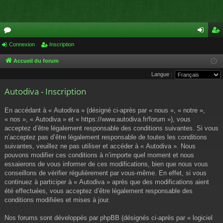
or
Connexion
Inscription
on
ns
u
ne
cri
Accueil du forum
Langue :
m
xi
pti
Autodiva - Inscription
s
on
on
En accédant à « Autodiva » (désigné ci-après par « nous », « notre »,
« nos », « Autodiva » et « https://www.autodiva.fr/forum »), vous
acceptez d’être légalement responsable des conditions suivantes. Si vous
n’acceptez pas d’être légalement responsable de toutes les conditions
suivantes, veuillez ne pas utiliser et accéder à « Autodiva ». Nous
pouvons modifier ces conditions à n’importe quel moment et nous
essaierons de vous informer de ces modifications, bien que nous vous
conseillons de vérifier régulièrement par vous-même. En effet, si vous
continuez à participer à « Autodiva » après que des modifications aient
été effectuées, vous acceptez d’être légalement responsable des
conditions modifiées et mises à jour.
Nos forums sont développés par phpBB (désignés ci-après par « logiciel