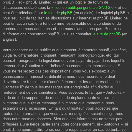
phpBB » et « phpBB Limited ») qui est un logiciel de forum de
discussions déclaré sous la «
licence publique générale GNU 2.0
» et qui
peut être téléchargé sur
le site de phpBB
(en anglais). Le logiciel phpBB a
pour seul but de faciliter les discussions sur internet et phpBB Limited ne
peut en aucun cas être tenu comme responsable de la conduite et du
contenu que nous acceptons et que nous n’acceptons pas. Pour plus
d’informations concernant phpBB, veuillez consulter
le site de phpBB
(en
anglais).
Vous acceptez de ne publier aucun contenu à caractère abusif, obscène,
vulgaire, diffamatoire, choquant, menaçant, pornographique, etc. qui
pourrait transgresser la législation de votre pays, du pays dans lequel le
serveur de « Autodiva » est hébergé ou encore la loi internationale. Si
vous ne respectez pas ces dispositions, vous vous exposez à un
bannissement immédiat et définitif et nous nous réservons le droit
d’avertir votre fournisseur d’accès à internet et les autorités officielles.
L’adresse IP de tous les messages est enregistrée afin d’aider au
renforcement de ces conditions. Vous acceptez le fait que « Autodiva »
ait le droit de supprimer, de modifier, de déplacer ou de verrouiller
n’importe quel sujet et message à n’importe quel moment si nous
estimons cela nécessaire. En tant qu’utilisateur, vous acceptez que
toutes les informations que vous avez renseignées soient enregistrées
dans notre base de données. Bien que ces informations ne seront pas
diffusées à une tierce partie sans votre consentement, ni « Autodiva », ni
phpBB, ne pourront être tenus comme responsables en cas de tentative