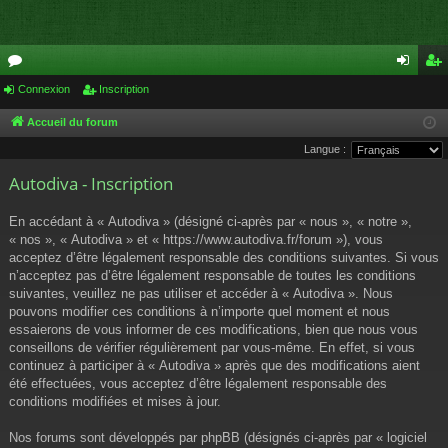
or
Connexion
Inscription
on
ns
u
ne
cri
Accueil du forum
Langue :
m
xi
pti
Autodiva - Inscription
s
on
on
En accédant à « Autodiva » (désigné ci-après par « nous », « notre »,
« nos », « Autodiva » et « https://www.autodiva.fr/forum »), vous
acceptez d’être légalement responsable des conditions suivantes. Si vous
n’acceptez pas d’être légalement responsable de toutes les conditions
suivantes, veuillez ne pas utiliser et accéder à « Autodiva ». Nous
pouvons modifier ces conditions à n’importe quel moment et nous
essaierons de vous informer de ces modifications, bien que nous vous
conseillons de vérifier régulièrement par vous-même. En effet, si vous
continuez à participer à « Autodiva » après que des modifications aient
été effectuées, vous acceptez d’être légalement responsable des
conditions modifiées et mises à jour.
Nos forums sont développés par phpBB (désignés ci-après par « logiciel