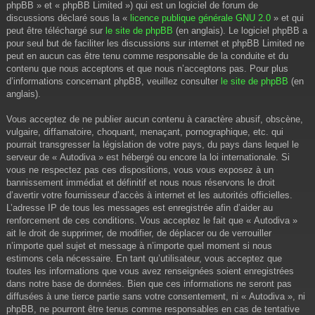
phpBB » et « phpBB Limited ») qui est un logiciel de forum de
discussions déclaré sous la «
licence publique générale GNU 2.0
» et qui
peut être téléchargé sur
le site de phpBB
(en anglais). Le logiciel phpBB a
pour seul but de faciliter les discussions sur internet et phpBB Limited ne
peut en aucun cas être tenu comme responsable de la conduite et du
contenu que nous acceptons et que nous n’acceptons pas. Pour plus
d’informations concernant phpBB, veuillez consulter
le site de phpBB
(en
anglais).
Vous acceptez de ne publier aucun contenu à caractère abusif, obscène,
vulgaire, diffamatoire, choquant, menaçant, pornographique, etc. qui
pourrait transgresser la législation de votre pays, du pays dans lequel le
serveur de « Autodiva » est hébergé ou encore la loi internationale. Si
vous ne respectez pas ces dispositions, vous vous exposez à un
bannissement immédiat et définitif et nous nous réservons le droit
d’avertir votre fournisseur d’accès à internet et les autorités officielles.
L’adresse IP de tous les messages est enregistrée afin d’aider au
renforcement de ces conditions. Vous acceptez le fait que « Autodiva »
ait le droit de supprimer, de modifier, de déplacer ou de verrouiller
n’importe quel sujet et message à n’importe quel moment si nous
estimons cela nécessaire. En tant qu’utilisateur, vous acceptez que
toutes les informations que vous avez renseignées soient enregistrées
dans notre base de données. Bien que ces informations ne seront pas
diffusées à une tierce partie sans votre consentement, ni « Autodiva », ni
phpBB, ne pourront être tenus comme responsables en cas de tentative