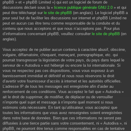
phpBB » et « phpBB Limited ») qui est un logiciel de forum de
discussions déclaré sous la «
licence publique générale GNU 2.0
» et qui
peut être téléchargé sur
le site de phpBB
(en anglais). Le logiciel phpBB a
pour seul but de faciliter les discussions sur internet et phpBB Limited ne
peut en aucun cas être tenu comme responsable de la conduite et du
contenu que nous acceptons et que nous n’acceptons pas. Pour plus
d’informations concernant phpBB, veuillez consulter
le site de phpBB
(en
anglais).
Vous acceptez de ne publier aucun contenu à caractère abusif, obscène,
vulgaire, diffamatoire, choquant, menaçant, pornographique, etc. qui
pourrait transgresser la législation de votre pays, du pays dans lequel le
serveur de « Autodiva » est hébergé ou encore la loi internationale. Si
vous ne respectez pas ces dispositions, vous vous exposez à un
bannissement immédiat et définitif et nous nous réservons le droit
d’avertir votre fournisseur d’accès à internet et les autorités officielles.
L’adresse IP de tous les messages est enregistrée afin d’aider au
renforcement de ces conditions. Vous acceptez le fait que « Autodiva »
ait le droit de supprimer, de modifier, de déplacer ou de verrouiller
n’importe quel sujet et message à n’importe quel moment si nous
estimons cela nécessaire. En tant qu’utilisateur, vous acceptez que
toutes les informations que vous avez renseignées soient enregistrées
dans notre base de données. Bien que ces informations ne seront pas
diffusées à une tierce partie sans votre consentement, ni « Autodiva », ni
phpBB, ne pourront être tenus comme responsables en cas de tentative