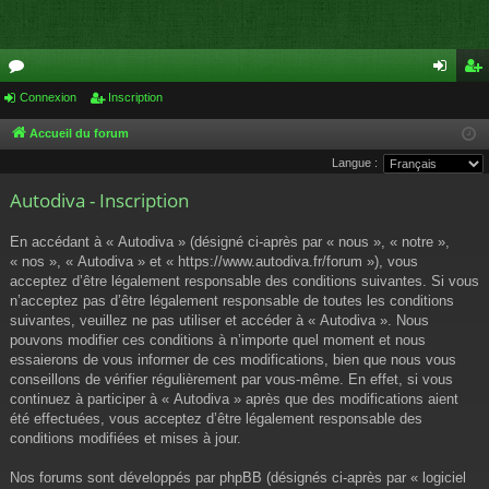
or
Connexion
Inscription
on
ns
u
ne
cri
Accueil du forum
Langue :
m
xi
pti
Autodiva - Inscription
s
on
on
En accédant à « Autodiva » (désigné ci-après par « nous », « notre »,
« nos », « Autodiva » et « https://www.autodiva.fr/forum »), vous
acceptez d’être légalement responsable des conditions suivantes. Si vous
n’acceptez pas d’être légalement responsable de toutes les conditions
suivantes, veuillez ne pas utiliser et accéder à « Autodiva ». Nous
pouvons modifier ces conditions à n’importe quel moment et nous
essaierons de vous informer de ces modifications, bien que nous vous
conseillons de vérifier régulièrement par vous-même. En effet, si vous
continuez à participer à « Autodiva » après que des modifications aient
été effectuées, vous acceptez d’être légalement responsable des
conditions modifiées et mises à jour.
Nos forums sont développés par phpBB (désignés ci-après par « logiciel