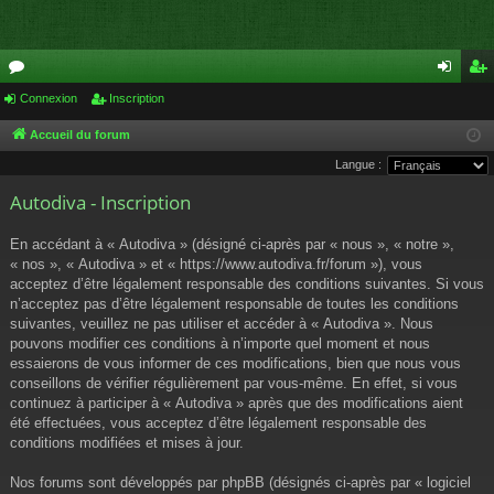
or
Connexion
Inscription
on
ns
u
ne
cri
Accueil du forum
Langue :
m
xi
pti
Autodiva - Inscription
s
on
on
En accédant à « Autodiva » (désigné ci-après par « nous », « notre »,
« nos », « Autodiva » et « https://www.autodiva.fr/forum »), vous
acceptez d’être légalement responsable des conditions suivantes. Si vous
n’acceptez pas d’être légalement responsable de toutes les conditions
suivantes, veuillez ne pas utiliser et accéder à « Autodiva ». Nous
pouvons modifier ces conditions à n’importe quel moment et nous
essaierons de vous informer de ces modifications, bien que nous vous
conseillons de vérifier régulièrement par vous-même. En effet, si vous
continuez à participer à « Autodiva » après que des modifications aient
été effectuées, vous acceptez d’être légalement responsable des
conditions modifiées et mises à jour.
Nos forums sont développés par phpBB (désignés ci-après par « logiciel