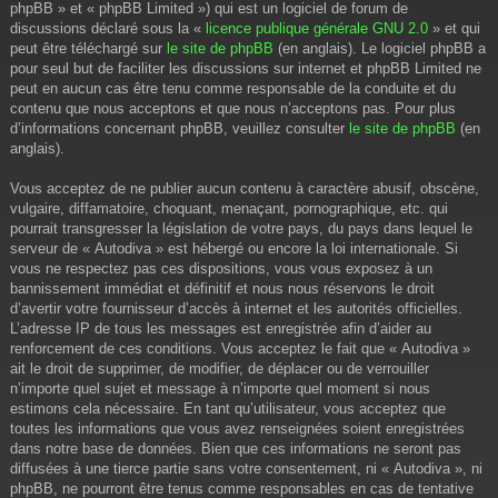
phpBB » et « phpBB Limited ») qui est un logiciel de forum de
discussions déclaré sous la «
licence publique générale GNU 2.0
» et qui
peut être téléchargé sur
le site de phpBB
(en anglais). Le logiciel phpBB a
pour seul but de faciliter les discussions sur internet et phpBB Limited ne
peut en aucun cas être tenu comme responsable de la conduite et du
contenu que nous acceptons et que nous n’acceptons pas. Pour plus
d’informations concernant phpBB, veuillez consulter
le site de phpBB
(en
anglais).
Vous acceptez de ne publier aucun contenu à caractère abusif, obscène,
vulgaire, diffamatoire, choquant, menaçant, pornographique, etc. qui
pourrait transgresser la législation de votre pays, du pays dans lequel le
serveur de « Autodiva » est hébergé ou encore la loi internationale. Si
vous ne respectez pas ces dispositions, vous vous exposez à un
bannissement immédiat et définitif et nous nous réservons le droit
d’avertir votre fournisseur d’accès à internet et les autorités officielles.
L’adresse IP de tous les messages est enregistrée afin d’aider au
renforcement de ces conditions. Vous acceptez le fait que « Autodiva »
ait le droit de supprimer, de modifier, de déplacer ou de verrouiller
n’importe quel sujet et message à n’importe quel moment si nous
estimons cela nécessaire. En tant qu’utilisateur, vous acceptez que
toutes les informations que vous avez renseignées soient enregistrées
dans notre base de données. Bien que ces informations ne seront pas
diffusées à une tierce partie sans votre consentement, ni « Autodiva », ni
phpBB, ne pourront être tenus comme responsables en cas de tentative