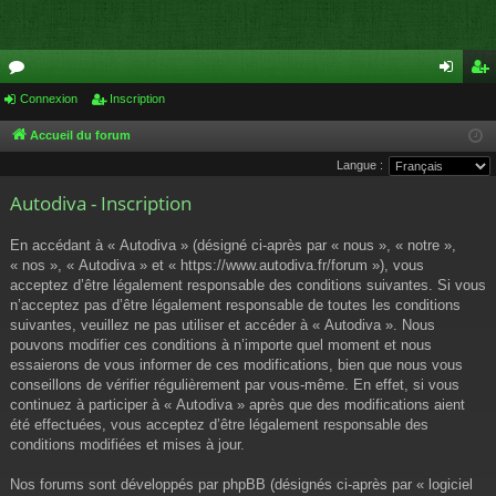
or
Connexion
Inscription
on
ns
u
ne
cri
Accueil du forum
Langue :
m
xi
pti
Autodiva - Inscription
s
on
on
En accédant à « Autodiva » (désigné ci-après par « nous », « notre »,
« nos », « Autodiva » et « https://www.autodiva.fr/forum »), vous
acceptez d’être légalement responsable des conditions suivantes. Si vous
n’acceptez pas d’être légalement responsable de toutes les conditions
suivantes, veuillez ne pas utiliser et accéder à « Autodiva ». Nous
pouvons modifier ces conditions à n’importe quel moment et nous
essaierons de vous informer de ces modifications, bien que nous vous
conseillons de vérifier régulièrement par vous-même. En effet, si vous
continuez à participer à « Autodiva » après que des modifications aient
été effectuées, vous acceptez d’être légalement responsable des
conditions modifiées et mises à jour.
Nos forums sont développés par phpBB (désignés ci-après par « logiciel