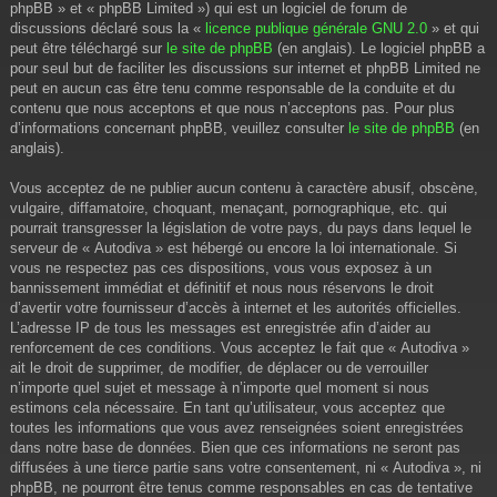
phpBB » et « phpBB Limited ») qui est un logiciel de forum de
discussions déclaré sous la «
licence publique générale GNU 2.0
» et qui
peut être téléchargé sur
le site de phpBB
(en anglais). Le logiciel phpBB a
pour seul but de faciliter les discussions sur internet et phpBB Limited ne
peut en aucun cas être tenu comme responsable de la conduite et du
contenu que nous acceptons et que nous n’acceptons pas. Pour plus
d’informations concernant phpBB, veuillez consulter
le site de phpBB
(en
anglais).
Vous acceptez de ne publier aucun contenu à caractère abusif, obscène,
vulgaire, diffamatoire, choquant, menaçant, pornographique, etc. qui
pourrait transgresser la législation de votre pays, du pays dans lequel le
serveur de « Autodiva » est hébergé ou encore la loi internationale. Si
vous ne respectez pas ces dispositions, vous vous exposez à un
bannissement immédiat et définitif et nous nous réservons le droit
d’avertir votre fournisseur d’accès à internet et les autorités officielles.
L’adresse IP de tous les messages est enregistrée afin d’aider au
renforcement de ces conditions. Vous acceptez le fait que « Autodiva »
ait le droit de supprimer, de modifier, de déplacer ou de verrouiller
n’importe quel sujet et message à n’importe quel moment si nous
estimons cela nécessaire. En tant qu’utilisateur, vous acceptez que
toutes les informations que vous avez renseignées soient enregistrées
dans notre base de données. Bien que ces informations ne seront pas
diffusées à une tierce partie sans votre consentement, ni « Autodiva », ni
phpBB, ne pourront être tenus comme responsables en cas de tentative