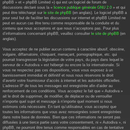
phpBB » et « phpBB Limited ») qui est un logiciel de forum de
discussions déclaré sous la «
licence publique générale GNU 2.0
» et qui
peut être téléchargé sur
le site de phpBB
(en anglais). Le logiciel phpBB a
pour seul but de faciliter les discussions sur internet et phpBB Limited ne
peut en aucun cas être tenu comme responsable de la conduite et du
contenu que nous acceptons et que nous n’acceptons pas. Pour plus
d’informations concernant phpBB, veuillez consulter
le site de phpBB
(en
anglais).
Vous acceptez de ne publier aucun contenu à caractère abusif, obscène,
vulgaire, diffamatoire, choquant, menaçant, pornographique, etc. qui
pourrait transgresser la législation de votre pays, du pays dans lequel le
serveur de « Autodiva » est hébergé ou encore la loi internationale. Si
vous ne respectez pas ces dispositions, vous vous exposez à un
bannissement immédiat et définitif et nous nous réservons le droit
d’avertir votre fournisseur d’accès à internet et les autorités officielles.
L’adresse IP de tous les messages est enregistrée afin d’aider au
renforcement de ces conditions. Vous acceptez le fait que « Autodiva »
ait le droit de supprimer, de modifier, de déplacer ou de verrouiller
n’importe quel sujet et message à n’importe quel moment si nous
estimons cela nécessaire. En tant qu’utilisateur, vous acceptez que
toutes les informations que vous avez renseignées soient enregistrées
dans notre base de données. Bien que ces informations ne seront pas
diffusées à une tierce partie sans votre consentement, ni « Autodiva », ni
phpBB, ne pourront être tenus comme responsables en cas de tentative