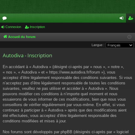
or
Connexion
Inscription
on
ns
u
ne
cri
Accueil du forum
Langue :
m
xi
pti
Autodiva - Inscription
s
on
on
En accédant à « Autodiva » (désigné ci-après par « nous », « notre »,
« nos », « Autodiva » et « https://www.autodiva.fr/forum »), vous
acceptez d’être légalement responsable des conditions suivantes. Si vous
n’acceptez pas d’être légalement responsable de toutes les conditions
suivantes, veuillez ne pas utiliser et accéder à « Autodiva ». Nous
pouvons modifier ces conditions à n’importe quel moment et nous
essaierons de vous informer de ces modifications, bien que nous vous
conseillons de vérifier régulièrement par vous-même. En effet, si vous
continuez à participer à « Autodiva » après que des modifications aient
été effectuées, vous acceptez d’être légalement responsable des
conditions modifiées et mises à jour.
Nos forums sont développés par phpBB (désignés ci-après par « logiciel