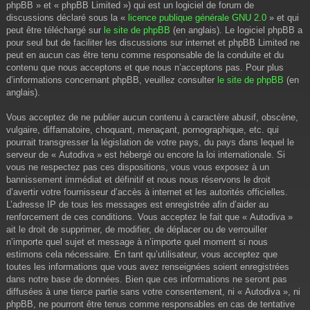
phpBB » et « phpBB Limited ») qui est un logiciel de forum de
discussions déclaré sous la «
licence publique générale GNU 2.0
» et qui
peut être téléchargé sur
le site de phpBB
(en anglais). Le logiciel phpBB a
pour seul but de faciliter les discussions sur internet et phpBB Limited ne
peut en aucun cas être tenu comme responsable de la conduite et du
contenu que nous acceptons et que nous n’acceptons pas. Pour plus
d’informations concernant phpBB, veuillez consulter
le site de phpBB
(en
anglais).
Vous acceptez de ne publier aucun contenu à caractère abusif, obscène,
vulgaire, diffamatoire, choquant, menaçant, pornographique, etc. qui
pourrait transgresser la législation de votre pays, du pays dans lequel le
serveur de « Autodiva » est hébergé ou encore la loi internationale. Si
vous ne respectez pas ces dispositions, vous vous exposez à un
bannissement immédiat et définitif et nous nous réservons le droit
d’avertir votre fournisseur d’accès à internet et les autorités officielles.
L’adresse IP de tous les messages est enregistrée afin d’aider au
renforcement de ces conditions. Vous acceptez le fait que « Autodiva »
ait le droit de supprimer, de modifier, de déplacer ou de verrouiller
n’importe quel sujet et message à n’importe quel moment si nous
estimons cela nécessaire. En tant qu’utilisateur, vous acceptez que
toutes les informations que vous avez renseignées soient enregistrées
dans notre base de données. Bien que ces informations ne seront pas
diffusées à une tierce partie sans votre consentement, ni « Autodiva », ni
phpBB, ne pourront être tenus comme responsables en cas de tentative