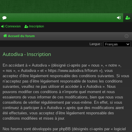
or
Connexion
Inscription
on
ns
u
ne
cri
Accueil du forum
Langue :
m
xi
pti
Autodiva - Inscription
s
on
on
En accédant à « Autodiva » (désigné ci-après par « nous », « notre »,
« nos », « Autodiva » et « https://www.autodiva.fr/forum »), vous
acceptez d’être légalement responsable des conditions suivantes. Si vous
n’acceptez pas d’être légalement responsable de toutes les conditions
suivantes, veuillez ne pas utiliser et accéder à « Autodiva ». Nous
pouvons modifier ces conditions à n’importe quel moment et nous
essaierons de vous informer de ces modifications, bien que nous vous
conseillons de vérifier régulièrement par vous-même. En effet, si vous
continuez à participer à « Autodiva » après que des modifications aient
été effectuées, vous acceptez d’être légalement responsable des
conditions modifiées et mises à jour.
Nos forums sont développés par phpBB (désignés ci-après par « logiciel