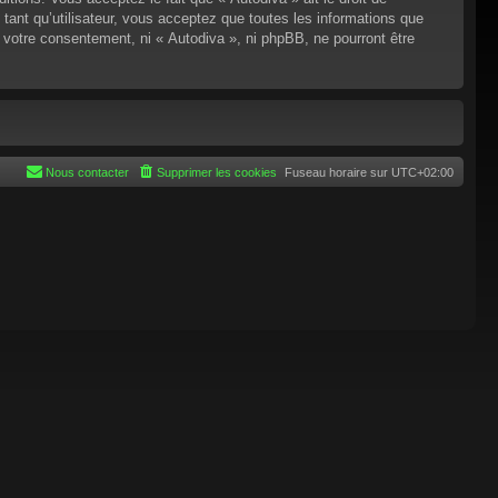
tant qu’utilisateur, vous acceptez que toutes les informations que
 votre consentement, ni « Autodiva », ni phpBB, ne pourront être
Nous contacter
Supprimer les cookies
Fuseau horaire sur
UTC+02:00