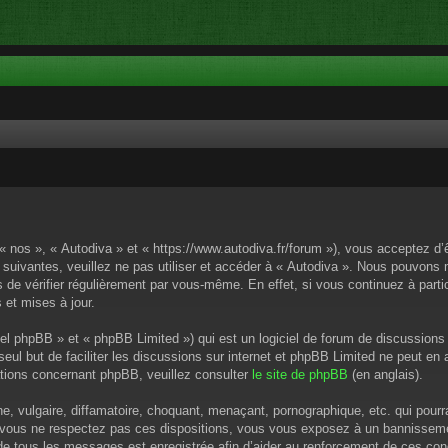
 « nos », « Autodiva » et « https://www.autodiva.fr/forum »), vous acceptez d
 suivantes, veuillez ne pas utiliser et accéder à « Autodiva ». Nous pouvons
de vérifier régulièrement par vous-même. En effet, si vous continuez à parti
 et mises à jour.
el phpBB » et « phpBB Limited ») qui est un logiciel de forum de discussions
 seul but de faciliter les discussions sur internet et phpBB Limited ne peut 
tions concernant phpBB, veuillez consulter
le site de phpBB
(en anglais).
 vulgaire, diffamatoire, choquant, menaçant, pornographique, etc. qui pourrai
i vous ne respectez pas ces dispositions, vous vous exposez à un bannissement
P de tous les messages est enregistrée afin d’aider au renforcement de ces cond