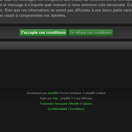
ujet et message à n’importe quel moment si nous estimons cela nécessaire. En 
 Bien que ces informations ne seront pas diffusées à une tierce partie sans
que visant à compromettre vos données.
Développé par
phpBB
® Forum Software © phpBB Limited
Style par
Arty
- phpBB 3.3 par MrGaby
Traduction française officielle
©
Qiaeru
Confidentialité
|
Conditions