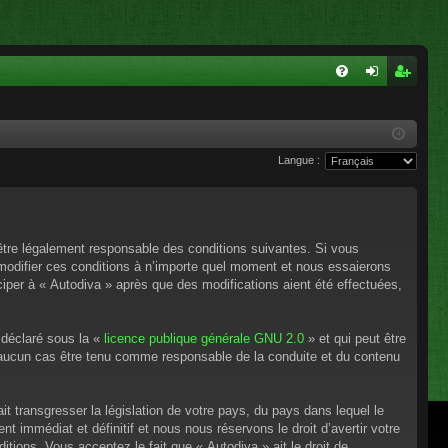
FA
on
ns
Q
ne
cri
Langue :
xi
pti
on
on
’être légalement responsable des conditions suivantes. Si vous
 modifier ces conditions à n’importe quel moment et nous essaierons
ciper à « Autodiva » après que des modifications aient été effectuées,
 déclaré sous la «
licence publique générale GNU 2.0
» et qui peut être
en aucun cas être tenu comme responsable de la conduite et du contenu
t transgresser la législation de votre pays, du pays dans lequel le
 immédiat et définitif et nous nous réservons le droit d’avertir votre
itions. Vous acceptez le fait que « Autodiva » ait le droit de