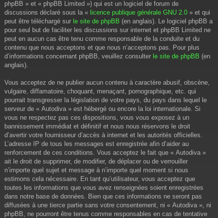
phpBB » et « phpBB Limited ») qui est un logiciel de forum de
discussions déclaré sous la «
licence publique générale GNU 2.0
» et qui
peut être téléchargé sur
le site de phpBB
(en anglais). Le logiciel phpBB a
pour seul but de faciliter les discussions sur internet et phpBB Limited ne
peut en aucun cas être tenu comme responsable de la conduite et du
contenu que nous acceptons et que nous n’acceptons pas. Pour plus
d’informations concernant phpBB, veuillez consulter
le site de phpBB
(en
anglais).
Vous acceptez de ne publier aucun contenu à caractère abusif, obscène,
vulgaire, diffamatoire, choquant, menaçant, pornographique, etc. qui
pourrait transgresser la législation de votre pays, du pays dans lequel le
serveur de « Autodiva » est hébergé ou encore la loi internationale. Si
vous ne respectez pas ces dispositions, vous vous exposez à un
bannissement immédiat et définitif et nous nous réservons le droit
d’avertir votre fournisseur d’accès à internet et les autorités officielles.
L’adresse IP de tous les messages est enregistrée afin d’aider au
renforcement de ces conditions. Vous acceptez le fait que « Autodiva »
ait le droit de supprimer, de modifier, de déplacer ou de verrouiller
n’importe quel sujet et message à n’importe quel moment si nous
estimons cela nécessaire. En tant qu’utilisateur, vous acceptez que
toutes les informations que vous avez renseignées soient enregistrées
dans notre base de données. Bien que ces informations ne seront pas
diffusées à une tierce partie sans votre consentement, ni « Autodiva », ni
phpBB, ne pourront être tenus comme responsables en cas de tentative