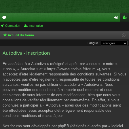
or
Connexion
Inscription
on
ns
u
ne
cri
Accueil du forum
Langue :
m
xi
pti
Autodiva - Inscription
s
on
on
En accédant à « Autodiva » (désigné ci-après par « nous », « notre »,
« nos », « Autodiva » et « https://www.autodiva.fr/forum »), vous
acceptez d’être légalement responsable des conditions suivantes. Si vous
n’acceptez pas d’être légalement responsable de toutes les conditions
suivantes, veuillez ne pas utiliser et accéder à « Autodiva ». Nous
pouvons modifier ces conditions à n’importe quel moment et nous
essaierons de vous informer de ces modifications, bien que nous vous
conseillons de vérifier régulièrement par vous-même. En effet, si vous
continuez à participer à « Autodiva » après que des modifications aient
été effectuées, vous acceptez d’être légalement responsable des
conditions modifiées et mises à jour.
Nos forums sont développés par phpBB (désignés ci-après par « logiciel