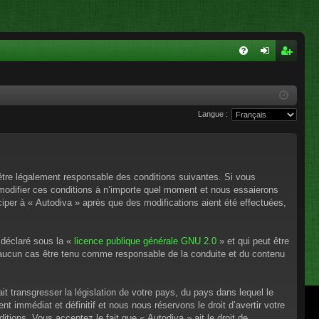
FA
on
ns
Q
ne
cri
Langue :
xi
pti
on
on
’être légalement responsable des conditions suivantes. Si vous
 modifier ces conditions à n’importe quel moment et nous essaierons
ciper à « Autodiva » après que des modifications aient été effectuées,
 déclaré sous la «
licence publique générale GNU 2.0
» et qui peut être
en aucun cas être tenu comme responsable de la conduite et du contenu
t transgresser la législation de votre pays, du pays dans lequel le
 immédiat et définitif et nous nous réservons le droit d’avertir votre
itions. Vous acceptez le fait que « Autodiva » ait le droit de