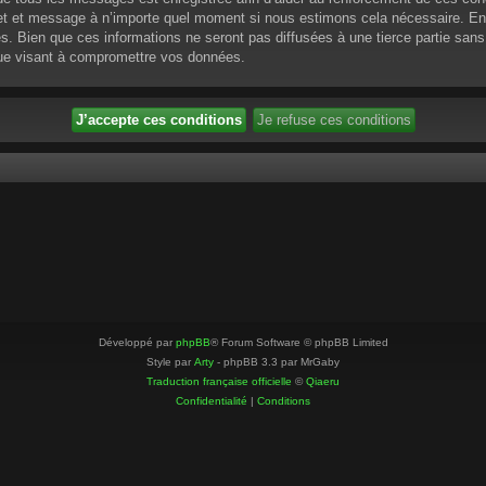
ujet et message à n’importe quel moment si nous estimons cela nécessaire. En 
 Bien que ces informations ne seront pas diffusées à une tierce partie sans
que visant à compromettre vos données.
Développé par
phpBB
® Forum Software © phpBB Limited
Style par
Arty
- phpBB 3.3 par MrGaby
Traduction française officielle
©
Qiaeru
Confidentialité
|
Conditions