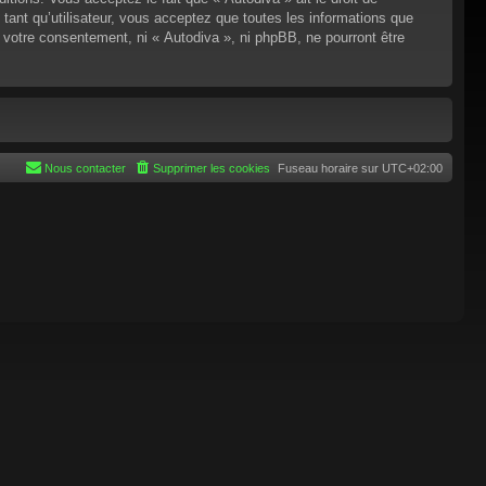
tant qu’utilisateur, vous acceptez que toutes les informations que
 votre consentement, ni « Autodiva », ni phpBB, ne pourront être
Nous contacter
Supprimer les cookies
Fuseau horaire sur
UTC+02:00