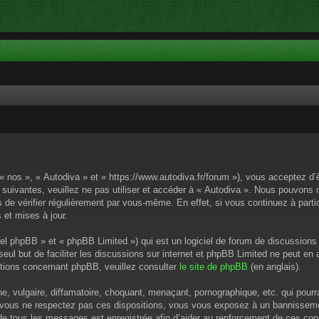
 « nos », « Autodiva » et « https://www.autodiva.fr/forum »), vous acceptez d
 suivantes, veuillez ne pas utiliser et accéder à « Autodiva ». Nous pouvons
de vérifier régulièrement par vous-même. En effet, si vous continuez à parti
 et mises à jour.
el phpBB » et « phpBB Limited ») qui est un logiciel de forum de discussions
 seul but de faciliter les discussions sur internet et phpBB Limited ne peut 
tions concernant phpBB, veuillez consulter
le site de phpBB
(en anglais).
 vulgaire, diffamatoire, choquant, menaçant, pornographique, etc. qui pourrai
i vous ne respectez pas ces dispositions, vous vous exposez à un bannissement
P de tous les messages est enregistrée afin d’aider au renforcement de ces cond