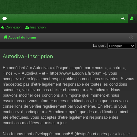
or
Connexion
Inscription
on
ns
u
ne
cri
Accueil du forum
Langue :
m
xi
pti
Autodiva - Inscription
s
on
on
En accédant à « Autodiva » (désigné ci-après par « nous », « notre »,
« nos », « Autodiva » et « https://www.autodiva.fr/forum »), vous
acceptez d’être légalement responsable des conditions suivantes. Si vous
n’acceptez pas d’être légalement responsable de toutes les conditions
suivantes, veuillez ne pas utiliser et accéder à « Autodiva ». Nous
pouvons modifier ces conditions à n’importe quel moment et nous
essaierons de vous informer de ces modifications, bien que nous vous
conseillons de vérifier régulièrement par vous-même. En effet, si vous
continuez à participer à « Autodiva » après que des modifications aient
été effectuées, vous acceptez d’être légalement responsable des
conditions modifiées et mises à jour.
Nos forums sont développés par phpBB (désignés ci-après par « logiciel