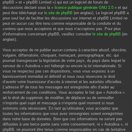
phpBB » et « phpBB Limited ») qui est un logiciel de forum de
discussions déclaré sous la «
licence publique générale GNU 2.0
» et qui
peut être téléchargé sur
le site de phpBB
(en anglais). Le logiciel phpBB a
pour seul but de faciliter les discussions sur internet et phpBB Limited ne
peut en aucun cas être tenu comme responsable de la conduite et du
contenu que nous acceptons et que nous n’acceptons pas. Pour plus
d’informations concernant phpBB, veuillez consulter
le site de phpBB
(en
anglais).
Vous acceptez de ne publier aucun contenu à caractère abusif, obscène,
vulgaire, diffamatoire, choquant, menaçant, pornographique, etc. qui
pourrait transgresser la législation de votre pays, du pays dans lequel le
serveur de « Autodiva » est hébergé ou encore la loi internationale. Si
vous ne respectez pas ces dispositions, vous vous exposez à un
bannissement immédiat et définitif et nous nous réservons le droit
d’avertir votre fournisseur d’accès à internet et les autorités officielles.
L’adresse IP de tous les messages est enregistrée afin d’aider au
renforcement de ces conditions. Vous acceptez le fait que « Autodiva »
ait le droit de supprimer, de modifier, de déplacer ou de verrouiller
n’importe quel sujet et message à n’importe quel moment si nous
estimons cela nécessaire. En tant qu’utilisateur, vous acceptez que
toutes les informations que vous avez renseignées soient enregistrées
dans notre base de données. Bien que ces informations ne seront pas
diffusées à une tierce partie sans votre consentement, ni « Autodiva », ni
phpBB, ne pourront être tenus comme responsables en cas de tentative