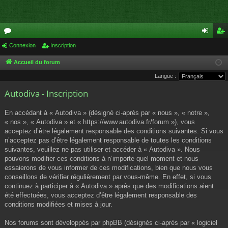
or
Connexion
Inscription
on
ns
u
ne
cri
Accueil du forum
Langue :
m
xi
pti
Autodiva - Inscription
s
on
on
En accédant à « Autodiva » (désigné ci-après par « nous », « notre »,
« nos », « Autodiva » et « https://www.autodiva.fr/forum »), vous
acceptez d’être légalement responsable des conditions suivantes. Si vous
n’acceptez pas d’être légalement responsable de toutes les conditions
suivantes, veuillez ne pas utiliser et accéder à « Autodiva ». Nous
pouvons modifier ces conditions à n’importe quel moment et nous
essaierons de vous informer de ces modifications, bien que nous vous
conseillons de vérifier régulièrement par vous-même. En effet, si vous
continuez à participer à « Autodiva » après que des modifications aient
été effectuées, vous acceptez d’être légalement responsable des
conditions modifiées et mises à jour.
Nos forums sont développés par phpBB (désignés ci-après par « logiciel