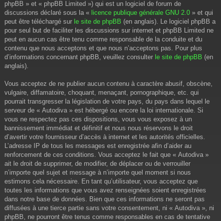
phpBB » et « phpBB Limited ») qui est un logiciel de forum de
discussions déclaré sous la «
licence publique générale GNU 2.0
» et qui
peut être téléchargé sur
le site de phpBB
(en anglais). Le logiciel phpBB a
pour seul but de faciliter les discussions sur internet et phpBB Limited ne
peut en aucun cas être tenu comme responsable de la conduite et du
contenu que nous acceptons et que nous n’acceptons pas. Pour plus
d’informations concernant phpBB, veuillez consulter
le site de phpBB
(en
anglais).
Vous acceptez de ne publier aucun contenu à caractère abusif, obscène,
vulgaire, diffamatoire, choquant, menaçant, pornographique, etc. qui
pourrait transgresser la législation de votre pays, du pays dans lequel le
serveur de « Autodiva » est hébergé ou encore la loi internationale. Si
vous ne respectez pas ces dispositions, vous vous exposez à un
bannissement immédiat et définitif et nous nous réservons le droit
d’avertir votre fournisseur d’accès à internet et les autorités officielles.
L’adresse IP de tous les messages est enregistrée afin d’aider au
renforcement de ces conditions. Vous acceptez le fait que « Autodiva »
ait le droit de supprimer, de modifier, de déplacer ou de verrouiller
n’importe quel sujet et message à n’importe quel moment si nous
estimons cela nécessaire. En tant qu’utilisateur, vous acceptez que
toutes les informations que vous avez renseignées soient enregistrées
dans notre base de données. Bien que ces informations ne seront pas
diffusées à une tierce partie sans votre consentement, ni « Autodiva », ni
phpBB, ne pourront être tenus comme responsables en cas de tentative