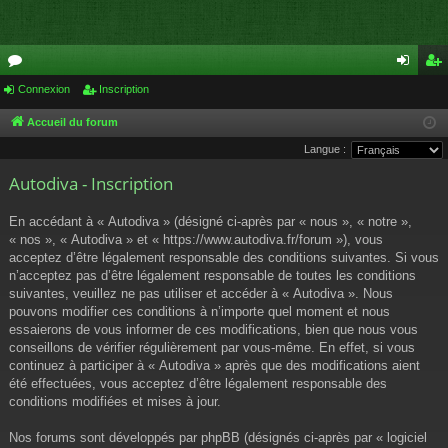
or
Connexion
Inscription
on
ns
u
ne
cri
Accueil du forum
Langue :
m
xi
pti
Autodiva - Inscription
s
on
on
En accédant à « Autodiva » (désigné ci-après par « nous », « notre »,
« nos », « Autodiva » et « https://www.autodiva.fr/forum »), vous
acceptez d’être légalement responsable des conditions suivantes. Si vous
n’acceptez pas d’être légalement responsable de toutes les conditions
suivantes, veuillez ne pas utiliser et accéder à « Autodiva ». Nous
pouvons modifier ces conditions à n’importe quel moment et nous
essaierons de vous informer de ces modifications, bien que nous vous
conseillons de vérifier régulièrement par vous-même. En effet, si vous
continuez à participer à « Autodiva » après que des modifications aient
été effectuées, vous acceptez d’être légalement responsable des
conditions modifiées et mises à jour.
Nos forums sont développés par phpBB (désignés ci-après par « logiciel