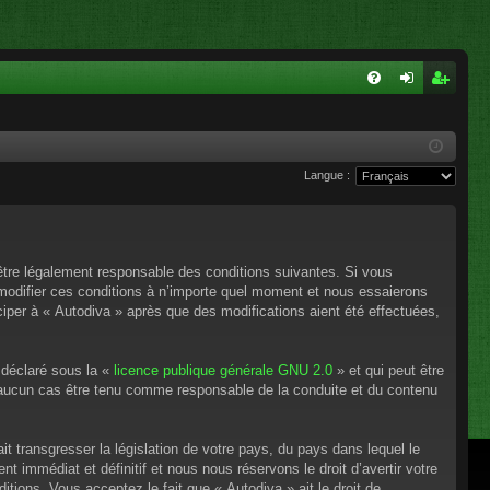
FA
on
ns
Q
ne
cri
Langue :
xi
pti
on
on
’être légalement responsable des conditions suivantes. Si vous
 modifier ces conditions à n’importe quel moment et nous essaierons
ciper à « Autodiva » après que des modifications aient été effectuées,
 déclaré sous la «
licence publique générale GNU 2.0
» et qui peut être
en aucun cas être tenu comme responsable de la conduite et du contenu
t transgresser la législation de votre pays, du pays dans lequel le
 immédiat et définitif et nous nous réservons le droit d’avertir votre
itions. Vous acceptez le fait que « Autodiva » ait le droit de