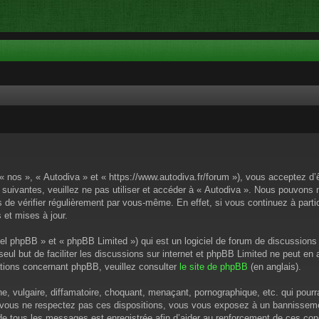
 « nos », « Autodiva » et « https://www.autodiva.fr/forum »), vous acceptez d
 suivantes, veuillez ne pas utiliser et accéder à « Autodiva ». Nous pouvons
de vérifier régulièrement par vous-même. En effet, si vous continuez à parti
 et mises à jour.
el phpBB » et « phpBB Limited ») qui est un logiciel de forum de discussions
 seul but de faciliter les discussions sur internet et phpBB Limited ne peut 
tions concernant phpBB, veuillez consulter
le site de phpBB
(en anglais).
 vulgaire, diffamatoire, choquant, menaçant, pornographique, etc. qui pourrai
i vous ne respectez pas ces dispositions, vous vous exposez à un bannissement
P de tous les messages est enregistrée afin d’aider au renforcement de ces cond