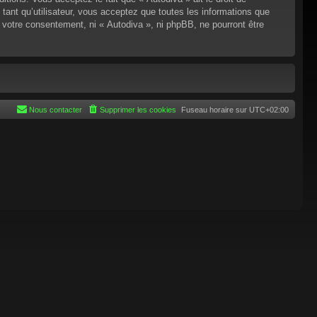
tant qu’utilisateur, vous acceptez que toutes les informations que
 votre consentement, ni « Autodiva », ni phpBB, ne pourront être
Nous contacter
Supprimer les cookies
Fuseau horaire sur
UTC+02:00