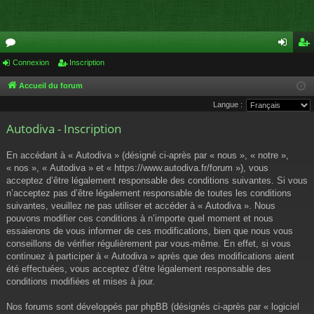
or
Connexion
Inscription
on
ns
u
ne
cri
Accueil du forum
Langue :
m
xi
pti
Autodiva - Inscription
s
on
on
En accédant à « Autodiva » (désigné ci-après par « nous », « notre »,
« nos », « Autodiva » et « https://www.autodiva.fr/forum »), vous
acceptez d’être légalement responsable des conditions suivantes. Si vous
n’acceptez pas d’être légalement responsable de toutes les conditions
suivantes, veuillez ne pas utiliser et accéder à « Autodiva ». Nous
pouvons modifier ces conditions à n’importe quel moment et nous
essaierons de vous informer de ces modifications, bien que nous vous
conseillons de vérifier régulièrement par vous-même. En effet, si vous
continuez à participer à « Autodiva » après que des modifications aient
été effectuées, vous acceptez d’être légalement responsable des
conditions modifiées et mises à jour.
Nos forums sont développés par phpBB (désignés ci-après par « logiciel