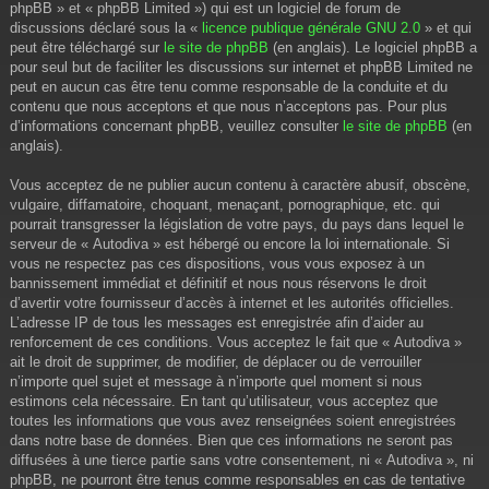
phpBB » et « phpBB Limited ») qui est un logiciel de forum de
discussions déclaré sous la «
licence publique générale GNU 2.0
» et qui
peut être téléchargé sur
le site de phpBB
(en anglais). Le logiciel phpBB a
pour seul but de faciliter les discussions sur internet et phpBB Limited ne
peut en aucun cas être tenu comme responsable de la conduite et du
contenu que nous acceptons et que nous n’acceptons pas. Pour plus
d’informations concernant phpBB, veuillez consulter
le site de phpBB
(en
anglais).
Vous acceptez de ne publier aucun contenu à caractère abusif, obscène,
vulgaire, diffamatoire, choquant, menaçant, pornographique, etc. qui
pourrait transgresser la législation de votre pays, du pays dans lequel le
serveur de « Autodiva » est hébergé ou encore la loi internationale. Si
vous ne respectez pas ces dispositions, vous vous exposez à un
bannissement immédiat et définitif et nous nous réservons le droit
d’avertir votre fournisseur d’accès à internet et les autorités officielles.
L’adresse IP de tous les messages est enregistrée afin d’aider au
renforcement de ces conditions. Vous acceptez le fait que « Autodiva »
ait le droit de supprimer, de modifier, de déplacer ou de verrouiller
n’importe quel sujet et message à n’importe quel moment si nous
estimons cela nécessaire. En tant qu’utilisateur, vous acceptez que
toutes les informations que vous avez renseignées soient enregistrées
dans notre base de données. Bien que ces informations ne seront pas
diffusées à une tierce partie sans votre consentement, ni « Autodiva », ni
phpBB, ne pourront être tenus comme responsables en cas de tentative