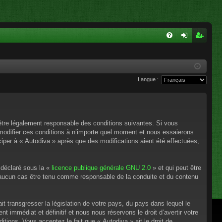
FA
on
ns
Q
ne
cri
Langue :
xi
pti
on
on
’être légalement responsable des conditions suivantes. Si vous
 modifier ces conditions à n’importe quel moment et nous essaierons
ciper à « Autodiva » après que des modifications aient été effectuées,
 déclaré sous la «
licence publique générale GNU 2.0
» et qui peut être
en aucun cas être tenu comme responsable de la conduite et du contenu
t transgresser la législation de votre pays, du pays dans lequel le
 immédiat et définitif et nous nous réservons le droit d’avertir votre
itions. Vous acceptez le fait que « Autodiva » ait le droit de