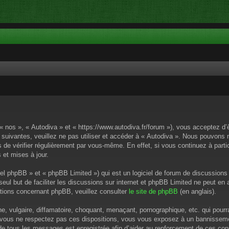
 « nos », « Autodiva » et « https://www.autodiva.fr/forum »), vous acceptez d
 suivantes, veuillez ne pas utiliser et accéder à « Autodiva ». Nous pouvons
de vérifier régulièrement par vous-même. En effet, si vous continuez à parti
 et mises à jour.
el phpBB » et « phpBB Limited ») qui est un logiciel de forum de discussions
 seul but de faciliter les discussions sur internet et phpBB Limited ne peut 
tions concernant phpBB, veuillez consulter
le site de phpBB
(en anglais).
 vulgaire, diffamatoire, choquant, menaçant, pornographique, etc. qui pourrai
i vous ne respectez pas ces dispositions, vous vous exposez à un bannissement
P de tous les messages est enregistrée afin d’aider au renforcement de ces cond