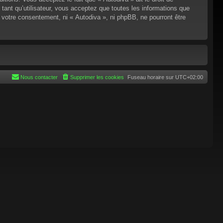
tant qu’utilisateur, vous acceptez que toutes les informations que
 votre consentement, ni « Autodiva », ni phpBB, ne pourront être
Nous contacter
Supprimer les cookies
Fuseau horaire sur
UTC+02:00