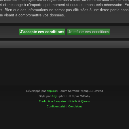
ujet et message à n’importe quel moment si nous estimons cela nécessaire. En 
 Bien que ces informations ne seront pas diffusées à une tierce partie sans
que visant à compromettre vos données.
Développé par
phpBB
® Forum Software © phpBB Limited
Style par
Arty
- phpBB 3.3 par MrGaby
Traduction française officielle
©
Qiaeru
Confidentialité
|
Conditions