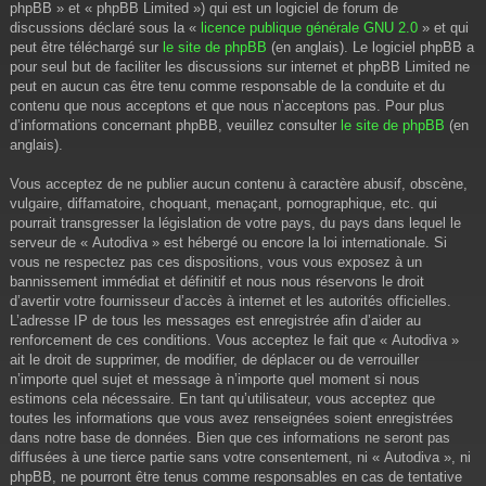
phpBB » et « phpBB Limited ») qui est un logiciel de forum de
discussions déclaré sous la «
licence publique générale GNU 2.0
» et qui
peut être téléchargé sur
le site de phpBB
(en anglais). Le logiciel phpBB a
pour seul but de faciliter les discussions sur internet et phpBB Limited ne
peut en aucun cas être tenu comme responsable de la conduite et du
contenu que nous acceptons et que nous n’acceptons pas. Pour plus
d’informations concernant phpBB, veuillez consulter
le site de phpBB
(en
anglais).
Vous acceptez de ne publier aucun contenu à caractère abusif, obscène,
vulgaire, diffamatoire, choquant, menaçant, pornographique, etc. qui
pourrait transgresser la législation de votre pays, du pays dans lequel le
serveur de « Autodiva » est hébergé ou encore la loi internationale. Si
vous ne respectez pas ces dispositions, vous vous exposez à un
bannissement immédiat et définitif et nous nous réservons le droit
d’avertir votre fournisseur d’accès à internet et les autorités officielles.
L’adresse IP de tous les messages est enregistrée afin d’aider au
renforcement de ces conditions. Vous acceptez le fait que « Autodiva »
ait le droit de supprimer, de modifier, de déplacer ou de verrouiller
n’importe quel sujet et message à n’importe quel moment si nous
estimons cela nécessaire. En tant qu’utilisateur, vous acceptez que
toutes les informations que vous avez renseignées soient enregistrées
dans notre base de données. Bien que ces informations ne seront pas
diffusées à une tierce partie sans votre consentement, ni « Autodiva », ni
phpBB, ne pourront être tenus comme responsables en cas de tentative