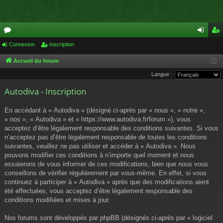
or
Connexion
Inscription
on
ns
u
ne
cri
Accueil du forum
Langue :
m
xi
pti
Autodiva - Inscription
s
on
on
En accédant à « Autodiva » (désigné ci-après par « nous », « notre »,
« nos », « Autodiva » et « https://www.autodiva.fr/forum »), vous
acceptez d’être légalement responsable des conditions suivantes. Si vous
n’acceptez pas d’être légalement responsable de toutes les conditions
suivantes, veuillez ne pas utiliser et accéder à « Autodiva ». Nous
pouvons modifier ces conditions à n’importe quel moment et nous
essaierons de vous informer de ces modifications, bien que nous vous
conseillons de vérifier régulièrement par vous-même. En effet, si vous
continuez à participer à « Autodiva » après que des modifications aient
été effectuées, vous acceptez d’être légalement responsable des
conditions modifiées et mises à jour.
Nos forums sont développés par phpBB (désignés ci-après par « logiciel