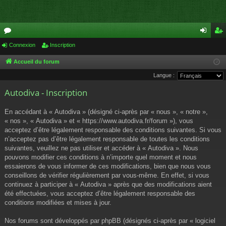
or
Connexion
Inscription
on
ns
u
ne
cri
Accueil du forum
Langue :
m
xi
pti
Autodiva - Inscription
s
on
on
En accédant à « Autodiva » (désigné ci-après par « nous », « notre »,
« nos », « Autodiva » et « https://www.autodiva.fr/forum »), vous
acceptez d’être légalement responsable des conditions suivantes. Si vous
n’acceptez pas d’être légalement responsable de toutes les conditions
suivantes, veuillez ne pas utiliser et accéder à « Autodiva ». Nous
pouvons modifier ces conditions à n’importe quel moment et nous
essaierons de vous informer de ces modifications, bien que nous vous
conseillons de vérifier régulièrement par vous-même. En effet, si vous
continuez à participer à « Autodiva » après que des modifications aient
été effectuées, vous acceptez d’être légalement responsable des
conditions modifiées et mises à jour.
Nos forums sont développés par phpBB (désignés ci-après par « logiciel