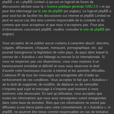
phpBB » et « phpBB Limited ») qui est un logiciel de forum de
discussions déclaré sous la «
licence publique générale GNU 2.0
» et qui
peut être téléchargé sur
le site de phpBB
(en anglais). Le logiciel phpBB a
pour seul but de faciliter les discussions sur internet et phpBB Limited ne
peut en aucun cas être tenu comme responsable de la conduite et du
contenu que nous acceptons et que nous n’acceptons pas. Pour plus
d’informations concernant phpBB, veuillez consulter
le site de phpBB
(en
anglais).
Vous acceptez de ne publier aucun contenu à caractère abusif, obscène,
vulgaire, diffamatoire, choquant, menaçant, pornographique, etc. qui
pourrait transgresser la législation de votre pays, du pays dans lequel le
serveur de « Autodiva » est hébergé ou encore la loi internationale. Si
vous ne respectez pas ces dispositions, vous vous exposez à un
bannissement immédiat et définitif et nous nous réservons le droit
d’avertir votre fournisseur d’accès à internet et les autorités officielles.
L’adresse IP de tous les messages est enregistrée afin d’aider au
renforcement de ces conditions. Vous acceptez le fait que « Autodiva »
ait le droit de supprimer, de modifier, de déplacer ou de verrouiller
n’importe quel sujet et message à n’importe quel moment si nous
estimons cela nécessaire. En tant qu’utilisateur, vous acceptez que
toutes les informations que vous avez renseignées soient enregistrées
dans notre base de données. Bien que ces informations ne seront pas
diffusées à une tierce partie sans votre consentement, ni « Autodiva », ni
phpBB, ne pourront être tenus comme responsables en cas de tentative