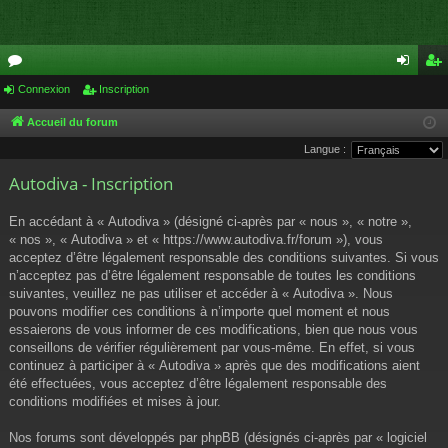
or
Connexion
Inscription
on
ns
u
ne
cri
Accueil du forum
Langue :
m
xi
pti
Autodiva - Inscription
s
on
on
En accédant à « Autodiva » (désigné ci-après par « nous », « notre »,
« nos », « Autodiva » et « https://www.autodiva.fr/forum »), vous
acceptez d’être légalement responsable des conditions suivantes. Si vous
n’acceptez pas d’être légalement responsable de toutes les conditions
suivantes, veuillez ne pas utiliser et accéder à « Autodiva ». Nous
pouvons modifier ces conditions à n’importe quel moment et nous
essaierons de vous informer de ces modifications, bien que nous vous
conseillons de vérifier régulièrement par vous-même. En effet, si vous
continuez à participer à « Autodiva » après que des modifications aient
été effectuées, vous acceptez d’être légalement responsable des
conditions modifiées et mises à jour.
Nos forums sont développés par phpBB (désignés ci-après par « logiciel