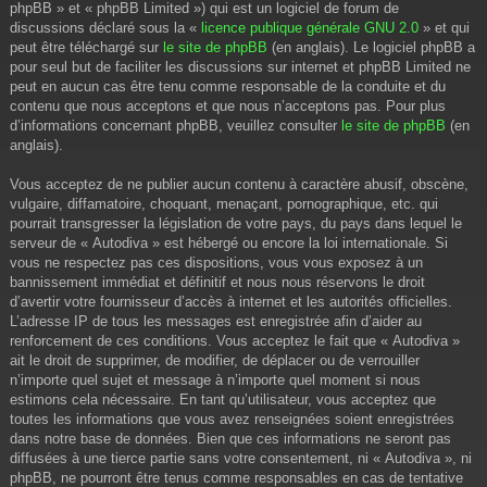
phpBB » et « phpBB Limited ») qui est un logiciel de forum de
discussions déclaré sous la «
licence publique générale GNU 2.0
» et qui
peut être téléchargé sur
le site de phpBB
(en anglais). Le logiciel phpBB a
pour seul but de faciliter les discussions sur internet et phpBB Limited ne
peut en aucun cas être tenu comme responsable de la conduite et du
contenu que nous acceptons et que nous n’acceptons pas. Pour plus
d’informations concernant phpBB, veuillez consulter
le site de phpBB
(en
anglais).
Vous acceptez de ne publier aucun contenu à caractère abusif, obscène,
vulgaire, diffamatoire, choquant, menaçant, pornographique, etc. qui
pourrait transgresser la législation de votre pays, du pays dans lequel le
serveur de « Autodiva » est hébergé ou encore la loi internationale. Si
vous ne respectez pas ces dispositions, vous vous exposez à un
bannissement immédiat et définitif et nous nous réservons le droit
d’avertir votre fournisseur d’accès à internet et les autorités officielles.
L’adresse IP de tous les messages est enregistrée afin d’aider au
renforcement de ces conditions. Vous acceptez le fait que « Autodiva »
ait le droit de supprimer, de modifier, de déplacer ou de verrouiller
n’importe quel sujet et message à n’importe quel moment si nous
estimons cela nécessaire. En tant qu’utilisateur, vous acceptez que
toutes les informations que vous avez renseignées soient enregistrées
dans notre base de données. Bien que ces informations ne seront pas
diffusées à une tierce partie sans votre consentement, ni « Autodiva », ni
phpBB, ne pourront être tenus comme responsables en cas de tentative