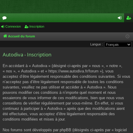
or
Connexion
Inscription
on
ns
u
ne
cri
Accueil du forum
Langue :
m
xi
pti
Autodiva - Inscription
s
on
on
En accédant à « Autodiva » (désigné ci-après par « nous », « notre »,
« nos », « Autodiva » et « https://www.autodiva.fr/forum »), vous
acceptez d’être légalement responsable des conditions suivantes. Si vous
n’acceptez pas d’être légalement responsable de toutes les conditions
suivantes, veuillez ne pas utiliser et accéder à « Autodiva ». Nous
pouvons modifier ces conditions à n’importe quel moment et nous
essaierons de vous informer de ces modifications, bien que nous vous
conseillons de vérifier régulièrement par vous-même. En effet, si vous
continuez à participer à « Autodiva » après que des modifications aient
été effectuées, vous acceptez d’être légalement responsable des
conditions modifiées et mises à jour.
Nos forums sont développés par phpBB (désignés ci-après par « logiciel