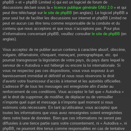
phpBB » et « phpBB Limited ») qui est un logiciel de forum de
discussions déclaré sous la «
licence publique générale GNU 2.0
» et qui
peut être téléchargé sur
le site de phpBB
(en anglais). Le logiciel phpBB a
pour seul but de faciliter les discussions sur internet et phpBB Limited ne
peut en aucun cas être tenu comme responsable de la conduite et du
contenu que nous acceptons et que nous n’acceptons pas. Pour plus
d’informations concernant phpBB, veuillez consulter
le site de phpBB
(en
anglais).
Vous acceptez de ne publier aucun contenu à caractère abusif, obscène,
vulgaire, diffamatoire, choquant, menaçant, pornographique, etc. qui
pourrait transgresser la législation de votre pays, du pays dans lequel le
serveur de « Autodiva » est hébergé ou encore la loi internationale. Si
vous ne respectez pas ces dispositions, vous vous exposez à un
bannissement immédiat et définitif et nous nous réservons le droit
d’avertir votre fournisseur d’accès à internet et les autorités officielles.
L’adresse IP de tous les messages est enregistrée afin d’aider au
renforcement de ces conditions. Vous acceptez le fait que « Autodiva »
ait le droit de supprimer, de modifier, de déplacer ou de verrouiller
n’importe quel sujet et message à n’importe quel moment si nous
estimons cela nécessaire. En tant qu’utilisateur, vous acceptez que
toutes les informations que vous avez renseignées soient enregistrées
dans notre base de données. Bien que ces informations ne seront pas
diffusées à une tierce partie sans votre consentement, ni « Autodiva », ni
phpBB, ne pourront être tenus comme responsables en cas de tentative