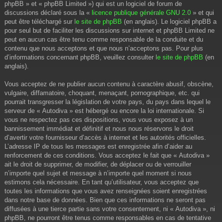
phpBB » et « phpBB Limited ») qui est un logiciel de forum de
discussions déclaré sous la «
licence publique générale GNU 2.0
» et qui
peut être téléchargé sur
le site de phpBB
(en anglais). Le logiciel phpBB a
pour seul but de faciliter les discussions sur internet et phpBB Limited ne
peut en aucun cas être tenu comme responsable de la conduite et du
contenu que nous acceptons et que nous n’acceptons pas. Pour plus
d’informations concernant phpBB, veuillez consulter
le site de phpBB
(en
anglais).
Vous acceptez de ne publier aucun contenu à caractère abusif, obscène,
vulgaire, diffamatoire, choquant, menaçant, pornographique, etc. qui
pourrait transgresser la législation de votre pays, du pays dans lequel le
serveur de « Autodiva » est hébergé ou encore la loi internationale. Si
vous ne respectez pas ces dispositions, vous vous exposez à un
bannissement immédiat et définitif et nous nous réservons le droit
d’avertir votre fournisseur d’accès à internet et les autorités officielles.
L’adresse IP de tous les messages est enregistrée afin d’aider au
renforcement de ces conditions. Vous acceptez le fait que « Autodiva »
ait le droit de supprimer, de modifier, de déplacer ou de verrouiller
n’importe quel sujet et message à n’importe quel moment si nous
estimons cela nécessaire. En tant qu’utilisateur, vous acceptez que
toutes les informations que vous avez renseignées soient enregistrées
dans notre base de données. Bien que ces informations ne seront pas
diffusées à une tierce partie sans votre consentement, ni « Autodiva », ni
phpBB, ne pourront être tenus comme responsables en cas de tentative