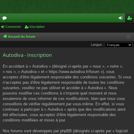
or
Connexion
Inscription
on
ns
u
ne
cri
Accueil du forum
Langue :
m
xi
pti
Autodiva - Inscription
s
on
on
En accédant à « Autodiva » (désigné ci-après par « nous », « notre »,
« nos », « Autodiva » et « https://www.autodiva.fr/forum »), vous
acceptez d’être légalement responsable des conditions suivantes. Si vous
n’acceptez pas d’être légalement responsable de toutes les conditions
suivantes, veuillez ne pas utiliser et accéder à « Autodiva ». Nous
pouvons modifier ces conditions à n’importe quel moment et nous
essaierons de vous informer de ces modifications, bien que nous vous
conseillons de vérifier régulièrement par vous-même. En effet, si vous
continuez à participer à « Autodiva » après que des modifications aient
été effectuées, vous acceptez d’être légalement responsable des
conditions modifiées et mises à jour.
Nos forums sont développés par phpBB (désignés ci-après par « logiciel