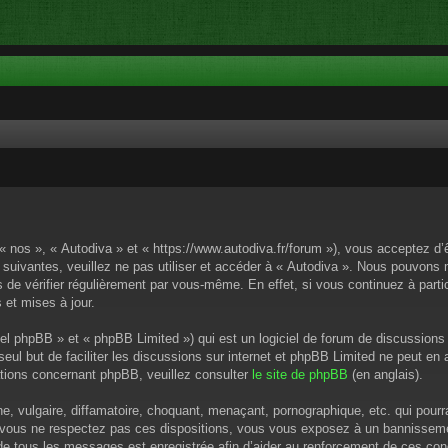
 « nos », « Autodiva » et « https://www.autodiva.fr/forum »), vous acceptez d
 suivantes, veuillez ne pas utiliser et accéder à « Autodiva ». Nous pouvons
de vérifier régulièrement par vous-même. En effet, si vous continuez à parti
 et mises à jour.
el phpBB » et « phpBB Limited ») qui est un logiciel de forum de discussions
 seul but de faciliter les discussions sur internet et phpBB Limited ne peut 
tions concernant phpBB, veuillez consulter
le site de phpBB
(en anglais).
 vulgaire, diffamatoire, choquant, menaçant, pornographique, etc. qui pourrai
i vous ne respectez pas ces dispositions, vous vous exposez à un bannissement
P de tous les messages est enregistrée afin d’aider au renforcement de ces cond