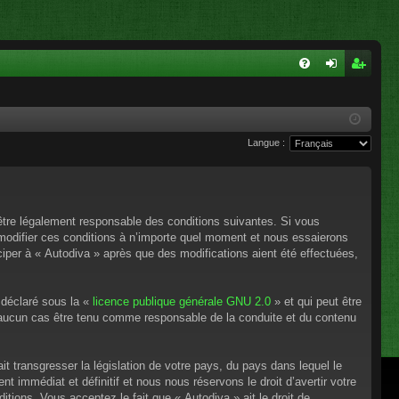
FA
on
ns
Q
ne
cri
Langue :
xi
pti
on
on
’être légalement responsable des conditions suivantes. Si vous
 modifier ces conditions à n’importe quel moment et nous essaierons
ciper à « Autodiva » après que des modifications aient été effectuées,
 déclaré sous la «
licence publique générale GNU 2.0
» et qui peut être
en aucun cas être tenu comme responsable de la conduite et du contenu
t transgresser la législation de votre pays, du pays dans lequel le
 immédiat et définitif et nous nous réservons le droit d’avertir votre
itions. Vous acceptez le fait que « Autodiva » ait le droit de