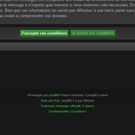
ujet et message à n’importe quel moment si nous estimons cela nécessaire. En 
 Bien que ces informations ne seront pas diffusées à une tierce partie sans
que visant à compromettre vos données.
Développé par
phpBB
® Forum Software © phpBB Limited
Style par
Arty
- phpBB 3.3 par MrGaby
Traduction française officielle
©
Qiaeru
Confidentialité
|
Conditions