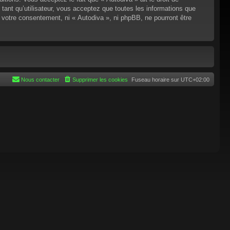
tant qu’utilisateur, vous acceptez que toutes les informations que
 votre consentement, ni « Autodiva », ni phpBB, ne pourront être
Nous contacter
Supprimer les cookies
Fuseau horaire sur
UTC+02:00