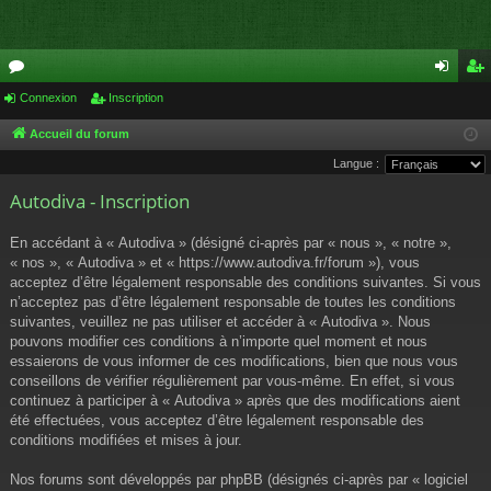
or
Connexion
Inscription
on
ns
u
ne
cri
Accueil du forum
Langue :
m
xi
pti
Autodiva - Inscription
s
on
on
En accédant à « Autodiva » (désigné ci-après par « nous », « notre »,
« nos », « Autodiva » et « https://www.autodiva.fr/forum »), vous
acceptez d’être légalement responsable des conditions suivantes. Si vous
n’acceptez pas d’être légalement responsable de toutes les conditions
suivantes, veuillez ne pas utiliser et accéder à « Autodiva ». Nous
pouvons modifier ces conditions à n’importe quel moment et nous
essaierons de vous informer de ces modifications, bien que nous vous
conseillons de vérifier régulièrement par vous-même. En effet, si vous
continuez à participer à « Autodiva » après que des modifications aient
été effectuées, vous acceptez d’être légalement responsable des
conditions modifiées et mises à jour.
Nos forums sont développés par phpBB (désignés ci-après par « logiciel