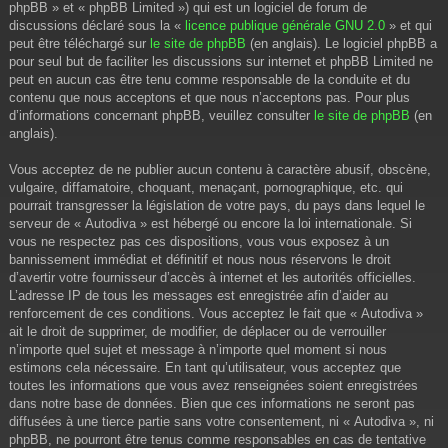
phpBB » et « phpBB Limited ») qui est un logiciel de forum de
discussions déclaré sous la «
licence publique générale GNU 2.0
» et qui
peut être téléchargé sur
le site de phpBB
(en anglais). Le logiciel phpBB a
pour seul but de faciliter les discussions sur internet et phpBB Limited ne
peut en aucun cas être tenu comme responsable de la conduite et du
contenu que nous acceptons et que nous n’acceptons pas. Pour plus
d’informations concernant phpBB, veuillez consulter
le site de phpBB
(en
anglais).
Vous acceptez de ne publier aucun contenu à caractère abusif, obscène,
vulgaire, diffamatoire, choquant, menaçant, pornographique, etc. qui
pourrait transgresser la législation de votre pays, du pays dans lequel le
serveur de « Autodiva » est hébergé ou encore la loi internationale. Si
vous ne respectez pas ces dispositions, vous vous exposez à un
bannissement immédiat et définitif et nous nous réservons le droit
d’avertir votre fournisseur d’accès à internet et les autorités officielles.
L’adresse IP de tous les messages est enregistrée afin d’aider au
renforcement de ces conditions. Vous acceptez le fait que « Autodiva »
ait le droit de supprimer, de modifier, de déplacer ou de verrouiller
n’importe quel sujet et message à n’importe quel moment si nous
estimons cela nécessaire. En tant qu’utilisateur, vous acceptez que
toutes les informations que vous avez renseignées soient enregistrées
dans notre base de données. Bien que ces informations ne seront pas
diffusées à une tierce partie sans votre consentement, ni « Autodiva », ni
phpBB, ne pourront être tenus comme responsables en cas de tentative