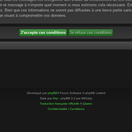
ujet et message à n’importe quel moment si nous estimons cela nécessaire. En 
 Bien que ces informations ne seront pas diffusées à une tierce partie sans
que visant à compromettre vos données.
Développé par
phpBB
® Forum Software © phpBB Limited
Style par
Arty
- phpBB 3.3 par MrGaby
Traduction française officielle
©
Qiaeru
Confidentialité
|
Conditions