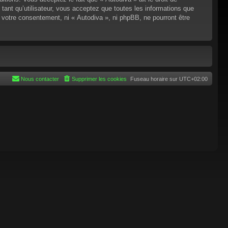
tant qu’utilisateur, vous acceptez que toutes les informations que
 votre consentement, ni « Autodiva », ni phpBB, ne pourront être
Nous contacter
Supprimer les cookies
Fuseau horaire sur
UTC+02:00