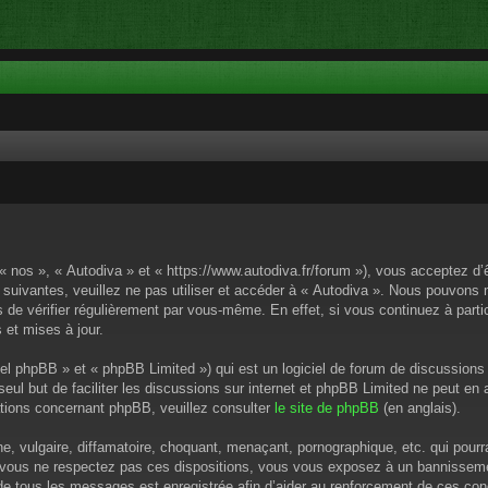
 « nos », « Autodiva » et « https://www.autodiva.fr/forum »), vous acceptez d
 suivantes, veuillez ne pas utiliser et accéder à « Autodiva ». Nous pouvons
de vérifier régulièrement par vous-même. En effet, si vous continuez à parti
 et mises à jour.
el phpBB » et « phpBB Limited ») qui est un logiciel de forum de discussions
 seul but de faciliter les discussions sur internet et phpBB Limited ne peut 
tions concernant phpBB, veuillez consulter
le site de phpBB
(en anglais).
 vulgaire, diffamatoire, choquant, menaçant, pornographique, etc. qui pourrai
i vous ne respectez pas ces dispositions, vous vous exposez à un bannissement
P de tous les messages est enregistrée afin d’aider au renforcement de ces cond