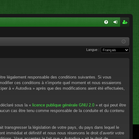
FA
on
ns
Q
ne
cri
Langue :
xi
pti
on
on
’être légalement responsable des conditions suivantes. Si vous
 modifier ces conditions à n’importe quel moment et nous essaierons
ciper à « Autodiva » après que des modifications aient été effectuées,
 déclaré sous la «
licence publique générale GNU 2.0
» et qui peut être
en aucun cas être tenu comme responsable de la conduite et du contenu
t transgresser la législation de votre pays, du pays dans lequel le
 immédiat et définitif et nous nous réservons le droit d’avertir votre
itions. Vous acceptez le fait que « Autodiva » ait le droit de