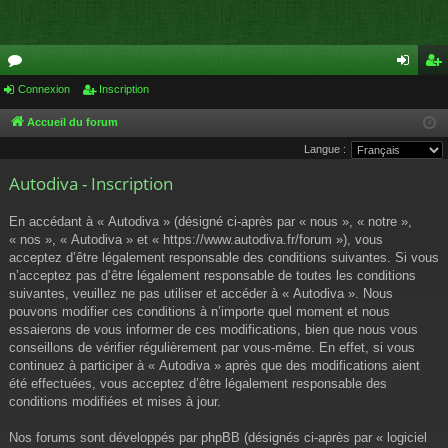
or
Connexion
Inscription
on
ns
u
ne
cri
Accueil du forum
Langue :
m
xi
pti
Autodiva - Inscription
s
on
on
En accédant à « Autodiva » (désigné ci-après par « nous », « notre »,
« nos », « Autodiva » et « https://www.autodiva.fr/forum »), vous
acceptez d’être légalement responsable des conditions suivantes. Si vous
n’acceptez pas d’être légalement responsable de toutes les conditions
suivantes, veuillez ne pas utiliser et accéder à « Autodiva ». Nous
pouvons modifier ces conditions à n’importe quel moment et nous
essaierons de vous informer de ces modifications, bien que nous vous
conseillons de vérifier régulièrement par vous-même. En effet, si vous
continuez à participer à « Autodiva » après que des modifications aient
été effectuées, vous acceptez d’être légalement responsable des
conditions modifiées et mises à jour.
Nos forums sont développés par phpBB (désignés ci-après par « logiciel