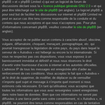
phpBB » et « phpBB Limited ») qui est un logiciel de forum de
discussions déclaré sous la «
licence publique générale GNU 2.0
» et qui
peut être téléchargé sur
le site de phpBB
(en anglais). Le logiciel phpBB a
pour seul but de faciliter les discussions sur internet et phpBB Limited ne
peut en aucun cas être tenu comme responsable de la conduite et du
contenu que nous acceptons et que nous n’acceptons pas. Pour plus
d’informations concernant phpBB, veuillez consulter
le site de phpBB
(en
anglais).
Vous acceptez de ne publier aucun contenu à caractère abusif, obscène,
vulgaire, diffamatoire, choquant, menaçant, pornographique, etc. qui
pourrait transgresser la législation de votre pays, du pays dans lequel le
serveur de « Autodiva » est hébergé ou encore la loi internationale. Si
vous ne respectez pas ces dispositions, vous vous exposez à un
bannissement immédiat et définitif et nous nous réservons le droit
d’avertir votre fournisseur d’accès à internet et les autorités officielles.
L’adresse IP de tous les messages est enregistrée afin d’aider au
renforcement de ces conditions. Vous acceptez le fait que « Autodiva »
ait le droit de supprimer, de modifier, de déplacer ou de verrouiller
n’importe quel sujet et message à n’importe quel moment si nous
estimons cela nécessaire. En tant qu’utilisateur, vous acceptez que
toutes les informations que vous avez renseignées soient enregistrées
dans notre base de données. Bien que ces informations ne seront pas
diffusées à une tierce partie sans votre consentement, ni « Autodiva », ni
phpBB, ne pourront être tenus comme responsables en cas de tentative