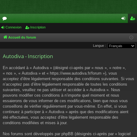
or
Connexion
Inscription
on
ns
u
ne
cri
Accueil du forum
Langue :
m
xi
pti
Autodiva - Inscription
s
on
on
En accédant à « Autodiva » (désigné ci-après par « nous », « notre »,
« nos », « Autodiva » et « https://www.autodiva.fr/forum »), vous
acceptez d’être légalement responsable des conditions suivantes. Si vous
n’acceptez pas d’être légalement responsable de toutes les conditions
suivantes, veuillez ne pas utiliser et accéder à « Autodiva ». Nous
pouvons modifier ces conditions à n’importe quel moment et nous
essaierons de vous informer de ces modifications, bien que nous vous
conseillons de vérifier régulièrement par vous-même. En effet, si vous
continuez à participer à « Autodiva » après que des modifications aient
été effectuées, vous acceptez d’être légalement responsable des
conditions modifiées et mises à jour.
Nos forums sont développés par phpBB (désignés ci-après par « logiciel