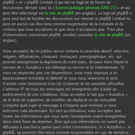
phpBB » et « phpBB Limited ») qui est un logiciel de forum de
discussions déclaré sous la «
licence publique générale GNU 2.0
» et qui
peut être téléchargé sur
le site de phpBB
(en anglais). Le logiciel phpBB a
pour seul but de faciliter les discussions sur internet et phpBB Limited ne
peut en aucun cas être tenu comme responsable de la conduite et du
contenu que nous acceptons et que nous n’acceptons pas. Pour plus
d’informations concernant phpBB, veuillez consulter
le site de phpBB
(en
anglais).
Vous acceptez de ne publier aucun contenu à caractère abusif, obscène,
vulgaire, diffamatoire, choquant, menaçant, pornographique, etc. qui
pourrait transgresser la législation de votre pays, du pays dans lequel le
serveur de « Autodiva » est hébergé ou encore la loi internationale. Si
vous ne respectez pas ces dispositions, vous vous exposez à un
bannissement immédiat et définitif et nous nous réservons le droit
d’avertir votre fournisseur d’accès à internet et les autorités officielles.
L’adresse IP de tous les messages est enregistrée afin d’aider au
renforcement de ces conditions. Vous acceptez le fait que « Autodiva »
ait le droit de supprimer, de modifier, de déplacer ou de verrouiller
n’importe quel sujet et message à n’importe quel moment si nous
estimons cela nécessaire. En tant qu’utilisateur, vous acceptez que
toutes les informations que vous avez renseignées soient enregistrées
dans notre base de données. Bien que ces informations ne seront pas
diffusées à une tierce partie sans votre consentement, ni « Autodiva », ni
phpBB, ne pourront être tenus comme responsables en cas de tentative