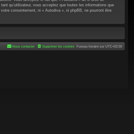
tant qu’utilisateur, vous acceptez que toutes les informations que
 votre consentement, ni « Autodiva », ni phpBB, ne pourront être
Nous contacter
Supprimer les cookies
Fuseau horaire sur
UTC+02:00