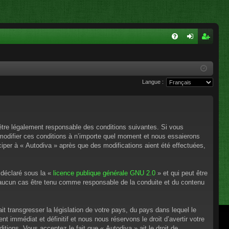
FA
on
ns
Q
ne
cri
Langue :
xi
pti
on
on
’être légalement responsable des conditions suivantes. Si vous
 modifier ces conditions à n’importe quel moment et nous essaierons
ciper à « Autodiva » après que des modifications aient été effectuées,
 déclaré sous la «
licence publique générale GNU 2.0
» et qui peut être
en aucun cas être tenu comme responsable de la conduite et du contenu
t transgresser la législation de votre pays, du pays dans lequel le
 immédiat et définitif et nous nous réservons le droit d’avertir votre
itions. Vous acceptez le fait que « Autodiva » ait le droit de