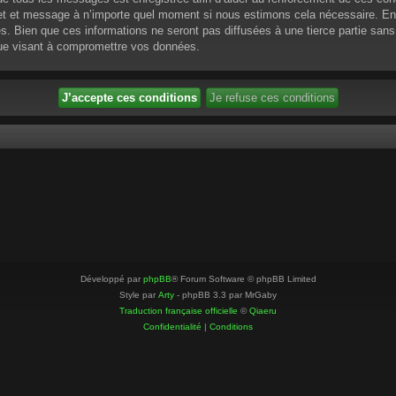
ujet et message à n’importe quel moment si nous estimons cela nécessaire. En 
 Bien que ces informations ne seront pas diffusées à une tierce partie sans
que visant à compromettre vos données.
Développé par
phpBB
® Forum Software © phpBB Limited
Style par
Arty
- phpBB 3.3 par MrGaby
Traduction française officielle
©
Qiaeru
Confidentialité
|
Conditions