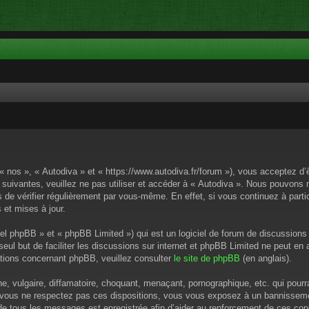
 « nos », « Autodiva » et « https://www.autodiva.fr/forum »), vous acceptez d
 suivantes, veuillez ne pas utiliser et accéder à « Autodiva ». Nous pouvons
de vérifier régulièrement par vous-même. En effet, si vous continuez à parti
 et mises à jour.
el phpBB » et « phpBB Limited ») qui est un logiciel de forum de discussions
 seul but de faciliter les discussions sur internet et phpBB Limited ne peut 
tions concernant phpBB, veuillez consulter
le site de phpBB
(en anglais).
 vulgaire, diffamatoire, choquant, menaçant, pornographique, etc. qui pourrai
i vous ne respectez pas ces dispositions, vous vous exposez à un bannissement
P de tous les messages est enregistrée afin d’aider au renforcement de ces cond