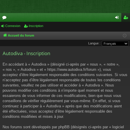
or
Connexion
Inscription
on
ns
u
ne
cri
Accueil du forum
Langue :
m
xi
pti
Autodiva - Inscription
s
on
on
En accédant à « Autodiva » (désigné ci-après par « nous », « notre »,
« nos », « Autodiva » et « https://www.autodiva.fr/forum »), vous
acceptez d’être légalement responsable des conditions suivantes. Si vous
n’acceptez pas d’être légalement responsable de toutes les conditions
suivantes, veuillez ne pas utiliser et accéder à « Autodiva ». Nous
pouvons modifier ces conditions à n’importe quel moment et nous
essaierons de vous informer de ces modifications, bien que nous vous
conseillons de vérifier régulièrement par vous-même. En effet, si vous
continuez à participer à « Autodiva » après que des modifications aient
été effectuées, vous acceptez d’être légalement responsable des
conditions modifiées et mises à jour.
Nos forums sont développés par phpBB (désignés ci-après par « logiciel