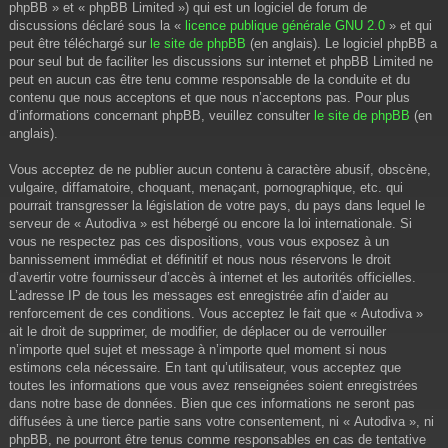
phpBB » et « phpBB Limited ») qui est un logiciel de forum de
discussions déclaré sous la «
licence publique générale GNU 2.0
» et qui
peut être téléchargé sur
le site de phpBB
(en anglais). Le logiciel phpBB a
pour seul but de faciliter les discussions sur internet et phpBB Limited ne
peut en aucun cas être tenu comme responsable de la conduite et du
contenu que nous acceptons et que nous n’acceptons pas. Pour plus
d’informations concernant phpBB, veuillez consulter
le site de phpBB
(en
anglais).
Vous acceptez de ne publier aucun contenu à caractère abusif, obscène,
vulgaire, diffamatoire, choquant, menaçant, pornographique, etc. qui
pourrait transgresser la législation de votre pays, du pays dans lequel le
serveur de « Autodiva » est hébergé ou encore la loi internationale. Si
vous ne respectez pas ces dispositions, vous vous exposez à un
bannissement immédiat et définitif et nous nous réservons le droit
d’avertir votre fournisseur d’accès à internet et les autorités officielles.
L’adresse IP de tous les messages est enregistrée afin d’aider au
renforcement de ces conditions. Vous acceptez le fait que « Autodiva »
ait le droit de supprimer, de modifier, de déplacer ou de verrouiller
n’importe quel sujet et message à n’importe quel moment si nous
estimons cela nécessaire. En tant qu’utilisateur, vous acceptez que
toutes les informations que vous avez renseignées soient enregistrées
dans notre base de données. Bien que ces informations ne seront pas
diffusées à une tierce partie sans votre consentement, ni « Autodiva », ni
phpBB, ne pourront être tenus comme responsables en cas de tentative