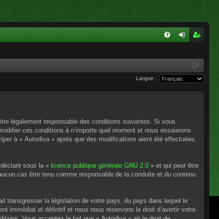
FA
on
ns
Q
ne
cri
Langue :
xi
pti
on
on
’être légalement responsable des conditions suivantes. Si vous
 modifier ces conditions à n’importe quel moment et nous essaierons
ciper à « Autodiva » après que des modifications aient été effectuées,
 déclaré sous la «
licence publique générale GNU 2.0
» et qui peut être
en aucun cas être tenu comme responsable de la conduite et du contenu
t transgresser la législation de votre pays, du pays dans lequel le
 immédiat et définitif et nous nous réservons le droit d’avertir votre
itions. Vous acceptez le fait que « Autodiva » ait le droit de