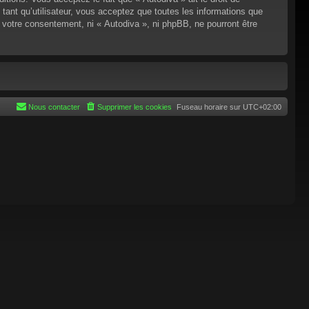
tant qu’utilisateur, vous acceptez que toutes les informations que
 votre consentement, ni « Autodiva », ni phpBB, ne pourront être
Nous contacter
Supprimer les cookies
Fuseau horaire sur
UTC+02:00