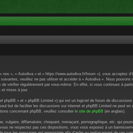
 « nos », « Autodiva » et « https://www.autodiva.fr/forum »), vous acceptez d
 suivantes, veuillez ne pas utiliser et accéder à « Autodiva ». Nous pouvons
de vérifier régulièrement par vous-même. En effet, si vous continuez à parti
 et mises à jour.
el phpBB » et « phpBB Limited ») qui est un logiciel de forum de discussions
 seul but de faciliter les discussions sur internet et phpBB Limited ne peut 
tions concernant phpBB, veuillez consulter
le site de phpBB
(en anglais).
 vulgaire, diffamatoire, choquant, menaçant, pornographique, etc. qui pourrai
i vous ne respectez pas ces dispositions, vous vous exposez à un bannissement
P de tous les messages est enregistrée afin d’aider au renforcement de ces cond