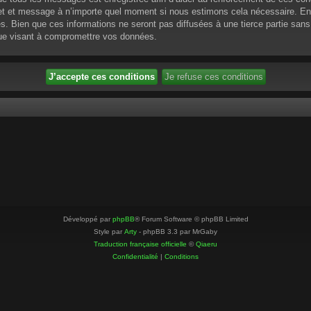
ujet et message à n’importe quel moment si nous estimons cela nécessaire. En 
 Bien que ces informations ne seront pas diffusées à une tierce partie sans
que visant à compromettre vos données.
Développé par
phpBB
® Forum Software © phpBB Limited
Style par
Arty
- phpBB 3.3 par MrGaby
Traduction française officielle
©
Qiaeru
Confidentialité
|
Conditions