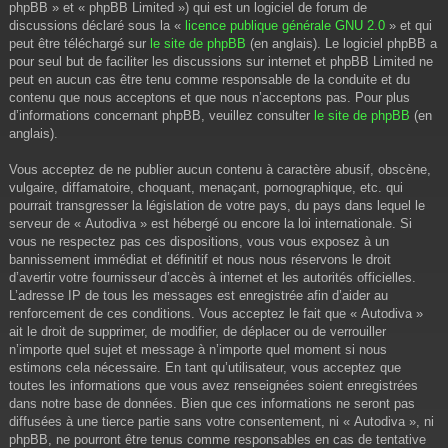
phpBB » et « phpBB Limited ») qui est un logiciel de forum de
discussions déclaré sous la «
licence publique générale GNU 2.0
» et qui
peut être téléchargé sur
le site de phpBB
(en anglais). Le logiciel phpBB a
pour seul but de faciliter les discussions sur internet et phpBB Limited ne
peut en aucun cas être tenu comme responsable de la conduite et du
contenu que nous acceptons et que nous n’acceptons pas. Pour plus
d’informations concernant phpBB, veuillez consulter
le site de phpBB
(en
anglais).
Vous acceptez de ne publier aucun contenu à caractère abusif, obscène,
vulgaire, diffamatoire, choquant, menaçant, pornographique, etc. qui
pourrait transgresser la législation de votre pays, du pays dans lequel le
serveur de « Autodiva » est hébergé ou encore la loi internationale. Si
vous ne respectez pas ces dispositions, vous vous exposez à un
bannissement immédiat et définitif et nous nous réservons le droit
d’avertir votre fournisseur d’accès à internet et les autorités officielles.
L’adresse IP de tous les messages est enregistrée afin d’aider au
renforcement de ces conditions. Vous acceptez le fait que « Autodiva »
ait le droit de supprimer, de modifier, de déplacer ou de verrouiller
n’importe quel sujet et message à n’importe quel moment si nous
estimons cela nécessaire. En tant qu’utilisateur, vous acceptez que
toutes les informations que vous avez renseignées soient enregistrées
dans notre base de données. Bien que ces informations ne seront pas
diffusées à une tierce partie sans votre consentement, ni « Autodiva », ni
phpBB, ne pourront être tenus comme responsables en cas de tentative