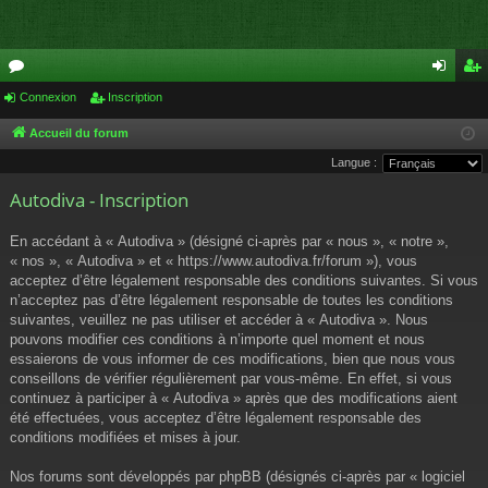
or
Connexion
Inscription
on
ns
u
ne
cri
Accueil du forum
Langue :
m
xi
pti
Autodiva - Inscription
s
on
on
En accédant à « Autodiva » (désigné ci-après par « nous », « notre »,
« nos », « Autodiva » et « https://www.autodiva.fr/forum »), vous
acceptez d’être légalement responsable des conditions suivantes. Si vous
n’acceptez pas d’être légalement responsable de toutes les conditions
suivantes, veuillez ne pas utiliser et accéder à « Autodiva ». Nous
pouvons modifier ces conditions à n’importe quel moment et nous
essaierons de vous informer de ces modifications, bien que nous vous
conseillons de vérifier régulièrement par vous-même. En effet, si vous
continuez à participer à « Autodiva » après que des modifications aient
été effectuées, vous acceptez d’être légalement responsable des
conditions modifiées et mises à jour.
Nos forums sont développés par phpBB (désignés ci-après par « logiciel