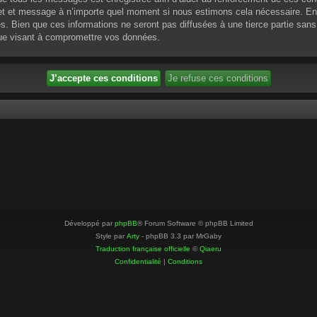
ujet et message à n’importe quel moment si nous estimons cela nécessaire. En 
 Bien que ces informations ne seront pas diffusées à une tierce partie sans
que visant à compromettre vos données.
Développé par
phpBB
® Forum Software © phpBB Limited
Style par
Arty
- phpBB 3.3 par MrGaby
Traduction française officielle
©
Qiaeru
Confidentialité
|
Conditions