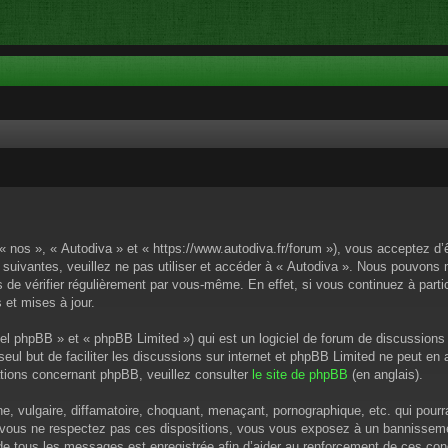
 « nos », « Autodiva » et « https://www.autodiva.fr/forum »), vous acceptez d
 suivantes, veuillez ne pas utiliser et accéder à « Autodiva ». Nous pouvons
de vérifier régulièrement par vous-même. En effet, si vous continuez à parti
 et mises à jour.
el phpBB » et « phpBB Limited ») qui est un logiciel de forum de discussions
 seul but de faciliter les discussions sur internet et phpBB Limited ne peut 
tions concernant phpBB, veuillez consulter
le site de phpBB
(en anglais).
 vulgaire, diffamatoire, choquant, menaçant, pornographique, etc. qui pourrai
i vous ne respectez pas ces dispositions, vous vous exposez à un bannissement
P de tous les messages est enregistrée afin d’aider au renforcement de ces cond