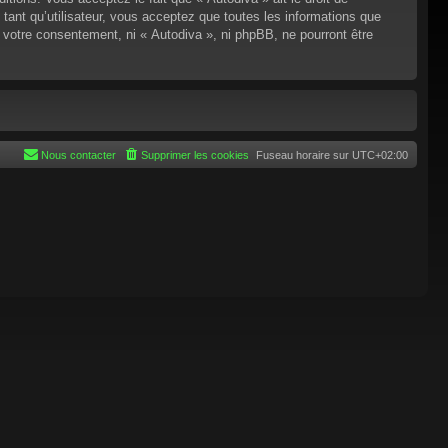
tant qu’utilisateur, vous acceptez que toutes les informations que
 votre consentement, ni « Autodiva », ni phpBB, ne pourront être
Nous contacter
Supprimer les cookies
Fuseau horaire sur
UTC+02:00