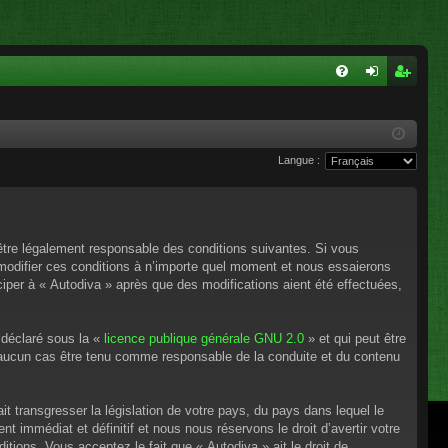
FA
on
ns
Q
ne
cri
Langue :
xi
pti
on
on
’être légalement responsable des conditions suivantes. Si vous
 modifier ces conditions à n’importe quel moment et nous essaierons
ciper à « Autodiva » après que des modifications aient été effectuées,
 déclaré sous la «
licence publique générale GNU 2.0
» et qui peut être
en aucun cas être tenu comme responsable de la conduite et du contenu
t transgresser la législation de votre pays, du pays dans lequel le
 immédiat et définitif et nous nous réservons le droit d’avertir votre
itions. Vous acceptez le fait que « Autodiva » ait le droit de