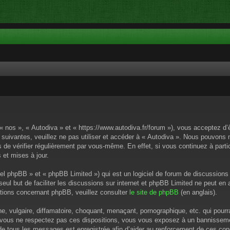
 « nos », « Autodiva » et « https://www.autodiva.fr/forum »), vous acceptez d
 suivantes, veuillez ne pas utiliser et accéder à « Autodiva ». Nous pouvons
de vérifier régulièrement par vous-même. En effet, si vous continuez à parti
 et mises à jour.
el phpBB » et « phpBB Limited ») qui est un logiciel de forum de discussions
 seul but de faciliter les discussions sur internet et phpBB Limited ne peut 
tions concernant phpBB, veuillez consulter
le site de phpBB
(en anglais).
 vulgaire, diffamatoire, choquant, menaçant, pornographique, etc. qui pourrai
i vous ne respectez pas ces dispositions, vous vous exposez à un bannissement
P de tous les messages est enregistrée afin d’aider au renforcement de ces cond