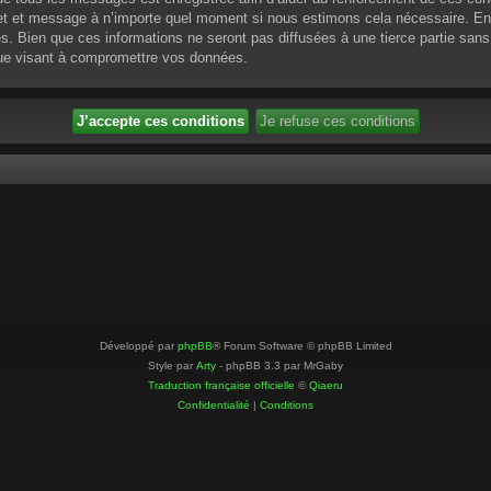
ujet et message à n’importe quel moment si nous estimons cela nécessaire. En 
 Bien que ces informations ne seront pas diffusées à une tierce partie sans
que visant à compromettre vos données.
Développé par
phpBB
® Forum Software © phpBB Limited
Style par
Arty
- phpBB 3.3 par MrGaby
Traduction française officielle
©
Qiaeru
Confidentialité
|
Conditions