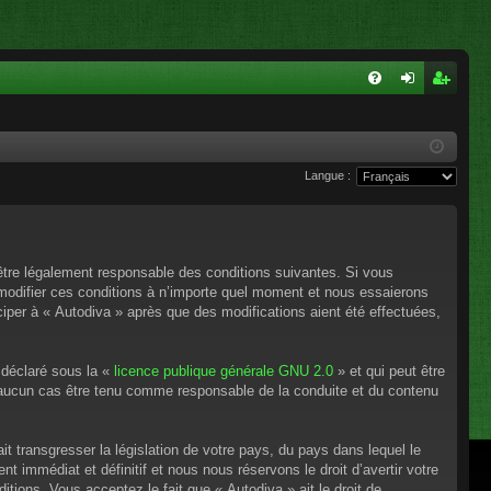
FA
on
ns
Q
ne
cri
Langue :
xi
pti
on
on
’être légalement responsable des conditions suivantes. Si vous
 modifier ces conditions à n’importe quel moment et nous essaierons
ciper à « Autodiva » après que des modifications aient été effectuées,
 déclaré sous la «
licence publique générale GNU 2.0
» et qui peut être
en aucun cas être tenu comme responsable de la conduite et du contenu
t transgresser la législation de votre pays, du pays dans lequel le
 immédiat et définitif et nous nous réservons le droit d’avertir votre
itions. Vous acceptez le fait que « Autodiva » ait le droit de