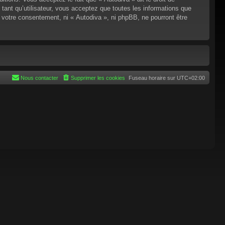
tant qu’utilisateur, vous acceptez que toutes les informations que
 votre consentement, ni « Autodiva », ni phpBB, ne pourront être
Nous contacter
Supprimer les cookies
Fuseau horaire sur
UTC+02:00