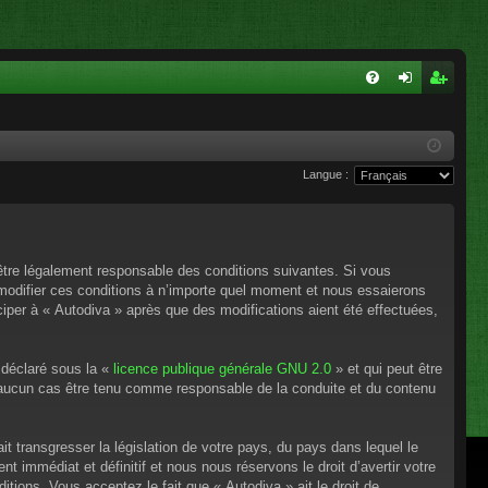
FA
on
ns
Q
ne
cri
Langue :
xi
pti
on
on
’être légalement responsable des conditions suivantes. Si vous
 modifier ces conditions à n’importe quel moment et nous essaierons
ciper à « Autodiva » après que des modifications aient été effectuées,
 déclaré sous la «
licence publique générale GNU 2.0
» et qui peut être
en aucun cas être tenu comme responsable de la conduite et du contenu
t transgresser la législation de votre pays, du pays dans lequel le
 immédiat et définitif et nous nous réservons le droit d’avertir votre
itions. Vous acceptez le fait que « Autodiva » ait le droit de