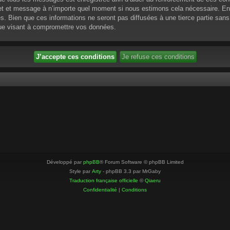
ujet et message à n’importe quel moment si nous estimons cela nécessaire. En 
 Bien que ces informations ne seront pas diffusées à une tierce partie sans
que visant à compromettre vos données.
Développé par
phpBB
® Forum Software © phpBB Limited
Style par
Arty
- phpBB 3.3 par MrGaby
Traduction française officielle
©
Qiaeru
Confidentialité
|
Conditions