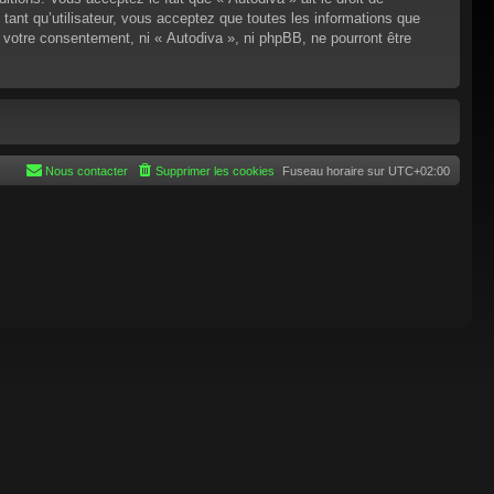
tant qu’utilisateur, vous acceptez que toutes les informations que
 votre consentement, ni « Autodiva », ni phpBB, ne pourront être
Nous contacter
Supprimer les cookies
Fuseau horaire sur
UTC+02:00