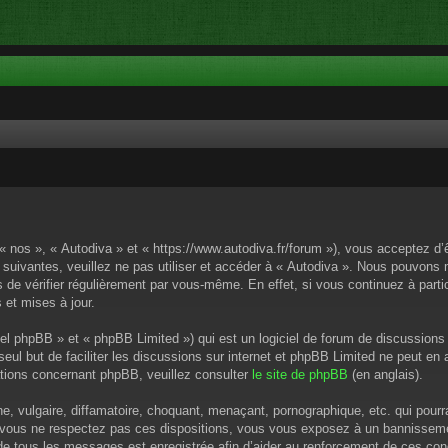
 « nos », « Autodiva » et « https://www.autodiva.fr/forum »), vous acceptez d
 suivantes, veuillez ne pas utiliser et accéder à « Autodiva ». Nous pouvons
de vérifier régulièrement par vous-même. En effet, si vous continuez à parti
 et mises à jour.
el phpBB » et « phpBB Limited ») qui est un logiciel de forum de discussions
 seul but de faciliter les discussions sur internet et phpBB Limited ne peut 
tions concernant phpBB, veuillez consulter
le site de phpBB
(en anglais).
 vulgaire, diffamatoire, choquant, menaçant, pornographique, etc. qui pourrai
i vous ne respectez pas ces dispositions, vous vous exposez à un bannissement
P de tous les messages est enregistrée afin d’aider au renforcement de ces cond