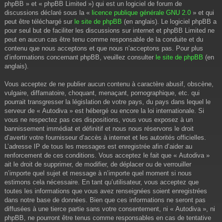
phpBB » et « phpBB Limited ») qui est un logiciel de forum de
discussions déclaré sous la «
licence publique générale GNU 2.0
» et qui
peut être téléchargé sur
le site de phpBB
(en anglais). Le logiciel phpBB a
pour seul but de faciliter les discussions sur internet et phpBB Limited ne
peut en aucun cas être tenu comme responsable de la conduite et du
contenu que nous acceptons et que nous n’acceptons pas. Pour plus
d’informations concernant phpBB, veuillez consulter
le site de phpBB
(en
anglais).
Vous acceptez de ne publier aucun contenu à caractère abusif, obscène,
vulgaire, diffamatoire, choquant, menaçant, pornographique, etc. qui
pourrait transgresser la législation de votre pays, du pays dans lequel le
serveur de « Autodiva » est hébergé ou encore la loi internationale. Si
vous ne respectez pas ces dispositions, vous vous exposez à un
bannissement immédiat et définitif et nous nous réservons le droit
d’avertir votre fournisseur d’accès à internet et les autorités officielles.
L’adresse IP de tous les messages est enregistrée afin d’aider au
renforcement de ces conditions. Vous acceptez le fait que « Autodiva »
ait le droit de supprimer, de modifier, de déplacer ou de verrouiller
n’importe quel sujet et message à n’importe quel moment si nous
estimons cela nécessaire. En tant qu’utilisateur, vous acceptez que
toutes les informations que vous avez renseignées soient enregistrées
dans notre base de données. Bien que ces informations ne seront pas
diffusées à une tierce partie sans votre consentement, ni « Autodiva », ni
phpBB, ne pourront être tenus comme responsables en cas de tentative