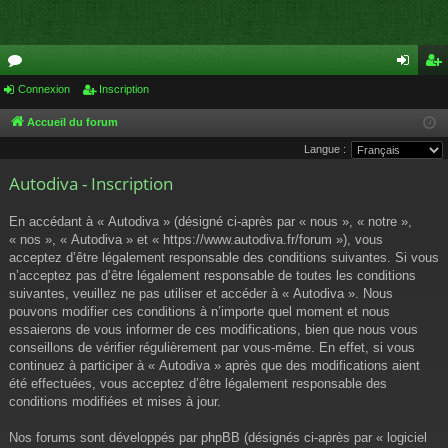
or
Connexion
Inscription
on
ns
u
ne
cri
Accueil du forum
Langue :
m
xi
pti
Autodiva - Inscription
s
on
on
En accédant à « Autodiva » (désigné ci-après par « nous », « notre »,
« nos », « Autodiva » et « https://www.autodiva.fr/forum »), vous
acceptez d’être légalement responsable des conditions suivantes. Si vous
n’acceptez pas d’être légalement responsable de toutes les conditions
suivantes, veuillez ne pas utiliser et accéder à « Autodiva ». Nous
pouvons modifier ces conditions à n’importe quel moment et nous
essaierons de vous informer de ces modifications, bien que nous vous
conseillons de vérifier régulièrement par vous-même. En effet, si vous
continuez à participer à « Autodiva » après que des modifications aient
été effectuées, vous acceptez d’être légalement responsable des
conditions modifiées et mises à jour.
Nos forums sont développés par phpBB (désignés ci-après par « logiciel