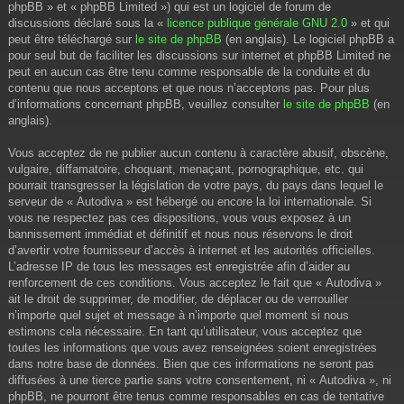
phpBB » et « phpBB Limited ») qui est un logiciel de forum de
discussions déclaré sous la «
licence publique générale GNU 2.0
» et qui
peut être téléchargé sur
le site de phpBB
(en anglais). Le logiciel phpBB a
pour seul but de faciliter les discussions sur internet et phpBB Limited ne
peut en aucun cas être tenu comme responsable de la conduite et du
contenu que nous acceptons et que nous n’acceptons pas. Pour plus
d’informations concernant phpBB, veuillez consulter
le site de phpBB
(en
anglais).
Vous acceptez de ne publier aucun contenu à caractère abusif, obscène,
vulgaire, diffamatoire, choquant, menaçant, pornographique, etc. qui
pourrait transgresser la législation de votre pays, du pays dans lequel le
serveur de « Autodiva » est hébergé ou encore la loi internationale. Si
vous ne respectez pas ces dispositions, vous vous exposez à un
bannissement immédiat et définitif et nous nous réservons le droit
d’avertir votre fournisseur d’accès à internet et les autorités officielles.
L’adresse IP de tous les messages est enregistrée afin d’aider au
renforcement de ces conditions. Vous acceptez le fait que « Autodiva »
ait le droit de supprimer, de modifier, de déplacer ou de verrouiller
n’importe quel sujet et message à n’importe quel moment si nous
estimons cela nécessaire. En tant qu’utilisateur, vous acceptez que
toutes les informations que vous avez renseignées soient enregistrées
dans notre base de données. Bien que ces informations ne seront pas
diffusées à une tierce partie sans votre consentement, ni « Autodiva », ni
phpBB, ne pourront être tenus comme responsables en cas de tentative