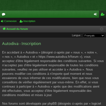
or
Connexion
Inscription
on
ns
u
ne
cri
Accueil du forum
Langue :
m
xi
pti
Autodiva - Inscription
s
on
on
En accédant à « Autodiva » (désigné ci-après par « nous », « notre »,
« nos », « Autodiva » et « https://www.autodiva.fr/forum »), vous
acceptez d’être légalement responsable des conditions suivantes. Si vous
n’acceptez pas d’être légalement responsable de toutes les conditions
suivantes, veuillez ne pas utiliser et accéder à « Autodiva ». Nous
pouvons modifier ces conditions à n’importe quel moment et nous
essaierons de vous informer de ces modifications, bien que nous vous
conseillons de vérifier régulièrement par vous-même. En effet, si vous
continuez à participer à « Autodiva » après que des modifications aient
été effectuées, vous acceptez d’être légalement responsable des
conditions modifiées et mises à jour.
Nos forums sont développés par phpBB (désignés ci-après par « logiciel