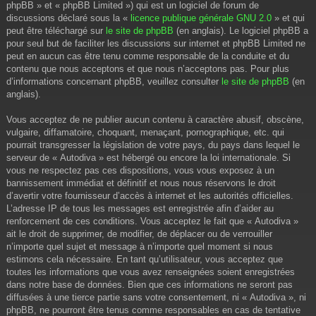
phpBB » et « phpBB Limited ») qui est un logiciel de forum de
discussions déclaré sous la «
licence publique générale GNU 2.0
» et qui
peut être téléchargé sur
le site de phpBB
(en anglais). Le logiciel phpBB a
pour seul but de faciliter les discussions sur internet et phpBB Limited ne
peut en aucun cas être tenu comme responsable de la conduite et du
contenu que nous acceptons et que nous n’acceptons pas. Pour plus
d’informations concernant phpBB, veuillez consulter
le site de phpBB
(en
anglais).
Vous acceptez de ne publier aucun contenu à caractère abusif, obscène,
vulgaire, diffamatoire, choquant, menaçant, pornographique, etc. qui
pourrait transgresser la législation de votre pays, du pays dans lequel le
serveur de « Autodiva » est hébergé ou encore la loi internationale. Si
vous ne respectez pas ces dispositions, vous vous exposez à un
bannissement immédiat et définitif et nous nous réservons le droit
d’avertir votre fournisseur d’accès à internet et les autorités officielles.
L’adresse IP de tous les messages est enregistrée afin d’aider au
renforcement de ces conditions. Vous acceptez le fait que « Autodiva »
ait le droit de supprimer, de modifier, de déplacer ou de verrouiller
n’importe quel sujet et message à n’importe quel moment si nous
estimons cela nécessaire. En tant qu’utilisateur, vous acceptez que
toutes les informations que vous avez renseignées soient enregistrées
dans notre base de données. Bien que ces informations ne seront pas
diffusées à une tierce partie sans votre consentement, ni « Autodiva », ni
phpBB, ne pourront être tenus comme responsables en cas de tentative