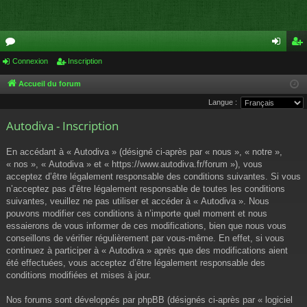
or
Connexion
Inscription
on
ns
u
ne
cri
Accueil du forum
Langue :
m
xi
pti
Autodiva - Inscription
s
on
on
En accédant à « Autodiva » (désigné ci-après par « nous », « notre »,
« nos », « Autodiva » et « https://www.autodiva.fr/forum »), vous
acceptez d’être légalement responsable des conditions suivantes. Si vous
n’acceptez pas d’être légalement responsable de toutes les conditions
suivantes, veuillez ne pas utiliser et accéder à « Autodiva ». Nous
pouvons modifier ces conditions à n’importe quel moment et nous
essaierons de vous informer de ces modifications, bien que nous vous
conseillons de vérifier régulièrement par vous-même. En effet, si vous
continuez à participer à « Autodiva » après que des modifications aient
été effectuées, vous acceptez d’être légalement responsable des
conditions modifiées et mises à jour.
Nos forums sont développés par phpBB (désignés ci-après par « logiciel