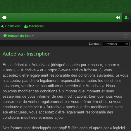
or
Connexion
Inscription
on
ns
u
ne
cri
Accueil du forum
Langue :
m
xi
pti
Autodiva - Inscription
s
on
on
En accédant à « Autodiva » (désigné ci-après par « nous », « notre »,
« nos », « Autodiva » et « https://www.autodiva.fr/forum »), vous
acceptez d’être légalement responsable des conditions suivantes. Si vous
n’acceptez pas d’être légalement responsable de toutes les conditions
suivantes, veuillez ne pas utiliser et accéder à « Autodiva ». Nous
pouvons modifier ces conditions à n’importe quel moment et nous
essaierons de vous informer de ces modifications, bien que nous vous
conseillons de vérifier régulièrement par vous-même. En effet, si vous
continuez à participer à « Autodiva » après que des modifications aient
été effectuées, vous acceptez d’être légalement responsable des
conditions modifiées et mises à jour.
Nos forums sont développés par phpBB (désignés ci-après par « logiciel