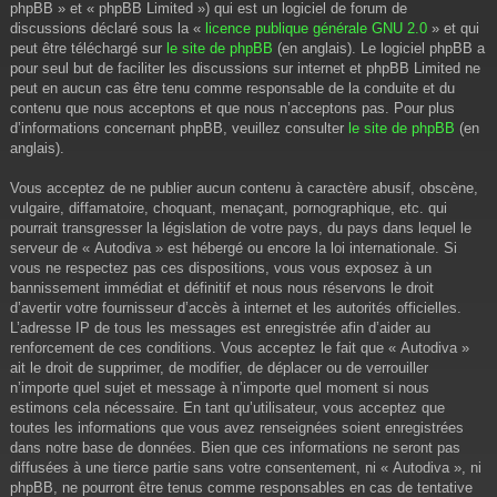
phpBB » et « phpBB Limited ») qui est un logiciel de forum de
discussions déclaré sous la «
licence publique générale GNU 2.0
» et qui
peut être téléchargé sur
le site de phpBB
(en anglais). Le logiciel phpBB a
pour seul but de faciliter les discussions sur internet et phpBB Limited ne
peut en aucun cas être tenu comme responsable de la conduite et du
contenu que nous acceptons et que nous n’acceptons pas. Pour plus
d’informations concernant phpBB, veuillez consulter
le site de phpBB
(en
anglais).
Vous acceptez de ne publier aucun contenu à caractère abusif, obscène,
vulgaire, diffamatoire, choquant, menaçant, pornographique, etc. qui
pourrait transgresser la législation de votre pays, du pays dans lequel le
serveur de « Autodiva » est hébergé ou encore la loi internationale. Si
vous ne respectez pas ces dispositions, vous vous exposez à un
bannissement immédiat et définitif et nous nous réservons le droit
d’avertir votre fournisseur d’accès à internet et les autorités officielles.
L’adresse IP de tous les messages est enregistrée afin d’aider au
renforcement de ces conditions. Vous acceptez le fait que « Autodiva »
ait le droit de supprimer, de modifier, de déplacer ou de verrouiller
n’importe quel sujet et message à n’importe quel moment si nous
estimons cela nécessaire. En tant qu’utilisateur, vous acceptez que
toutes les informations que vous avez renseignées soient enregistrées
dans notre base de données. Bien que ces informations ne seront pas
diffusées à une tierce partie sans votre consentement, ni « Autodiva », ni
phpBB, ne pourront être tenus comme responsables en cas de tentative