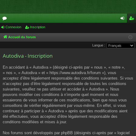
or
Connexion
Inscription
on
ns
u
ne
cri
Accueil du forum
Langue :
m
xi
pti
Autodiva - Inscription
s
on
on
En accédant à « Autodiva » (désigné ci-après par « nous », « notre »,
« nos », « Autodiva » et « https://www.autodiva.fr/forum »), vous
acceptez d’être légalement responsable des conditions suivantes. Si vous
n’acceptez pas d’être légalement responsable de toutes les conditions
suivantes, veuillez ne pas utiliser et accéder à « Autodiva ». Nous
pouvons modifier ces conditions à n’importe quel moment et nous
essaierons de vous informer de ces modifications, bien que nous vous
conseillons de vérifier régulièrement par vous-même. En effet, si vous
continuez à participer à « Autodiva » après que des modifications aient
été effectuées, vous acceptez d’être légalement responsable des
conditions modifiées et mises à jour.
Nos forums sont développés par phpBB (désignés ci-après par « logiciel