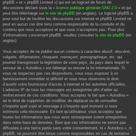
phpBB » et « phpBB Limited ») qui est un logiciel de forum de
discussions déclaré sous la «
licence publique générale GNU 2.0
» et qui
peut être téléchargé sur
le site de phpBB
(en anglais). Le logiciel phpBB a
pour seul but de faciliter les discussions sur internet et phpBB Limited ne
peut en aucun cas être tenu comme responsable de la conduite et du
contenu que nous acceptons et que nous n’acceptons pas. Pour plus
d’informations concernant phpBB, veuillez consulter
le site de phpBB
(en
anglais).
Vous acceptez de ne publier aucun contenu à caractère abusif, obscène,
vulgaire, diffamatoire, choquant, menaçant, pornographique, etc. qui
pourrait transgresser la législation de votre pays, du pays dans lequel le
serveur de « Autodiva » est hébergé ou encore la loi internationale. Si
vous ne respectez pas ces dispositions, vous vous exposez à un
bannissement immédiat et définitif et nous nous réservons le droit
d’avertir votre fournisseur d’accès à internet et les autorités officielles.
L’adresse IP de tous les messages est enregistrée afin d’aider au
renforcement de ces conditions. Vous acceptez le fait que « Autodiva »
ait le droit de supprimer, de modifier, de déplacer ou de verrouiller
n’importe quel sujet et message à n’importe quel moment si nous
estimons cela nécessaire. En tant qu’utilisateur, vous acceptez que
toutes les informations que vous avez renseignées soient enregistrées
dans notre base de données. Bien que ces informations ne seront pas
diffusées à une tierce partie sans votre consentement, ni « Autodiva », ni
phpBB, ne pourront être tenus comme responsables en cas de tentative